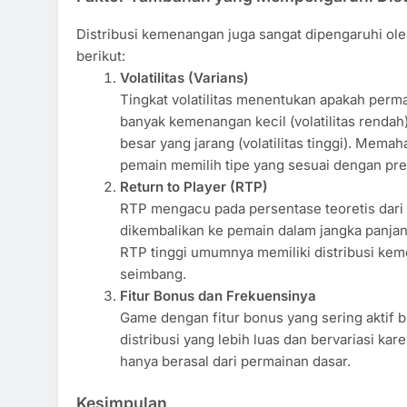
Distribusi kemenangan juga sangat dipengaruhi ole
berikut:
Volatilitas (Varians)
Tingkat volatilitas menentukan apakah per
banyak kemenangan kecil (volatilitas renda
besar yang jarang (volatilitas tinggi). Mema
pemain memilih tipe yang sesuai dengan pre
Return to Player (RTP)
RTP mengacu pada persentase teoretis dari 
dikembalikan ke pemain dalam jangka panjan
RTP tinggi umumnya memiliki distribusi kem
seimbang.
Fitur Bonus dan Frekuensinya
Game dengan fitur bonus yang sering aktif
distribusi yang lebih luas dan bervariasi ka
hanya berasal dari permainan dasar.
Kesimpulan