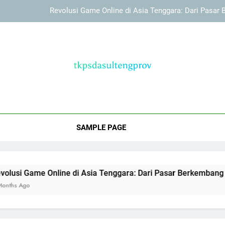
Revolusi Game Online di Asia Tenggara: Dari Pasar 
Teknologi AI dalam Gam
Proses Pembaruan Sistem Berkala di Lebah4D: Strategi Optim
LAE138 Link Alternatif Terpercaya denga
PSDAS Sulteng Prov
Revolusi Game Online di Asia Tenggara: Dari Pasar 
 Pendidikan Anak Usia Dini Di TK PSDAS Sulteng Prov.
Teknologi AI dalam Gam
SAMPLE PAGE
Proses Pembaruan Sistem Berkala di Lebah4D: Strategi Optim
nline di Asia Tenggara: Dari Pasar Berkembang ke Kekuatan G