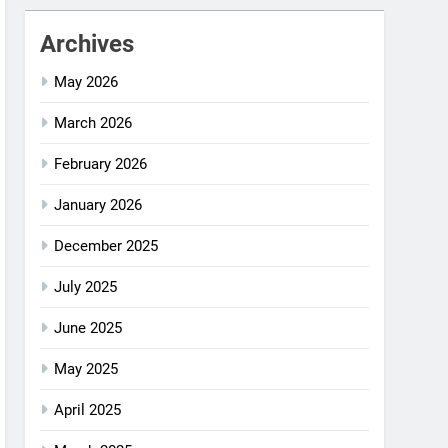
Archives
May 2026
March 2026
February 2026
January 2026
December 2025
July 2025
June 2025
May 2025
April 2025