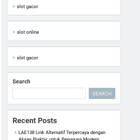
slot gacor
slot online
slot gacor
Search
SEARCH
Recent Posts
LAE138 Link Alternatif Terpercaya dengan
Akses Praktis untuk Pengguna Modern