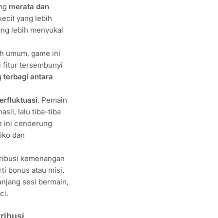
ung
merata dan
ecil yang lebih
ang lebih menyukai
ih umum, game ini
 fitur tersembunyi
g
terbagi antara
erfluktuasi
. Pemain
il, lalu tiba-tiba
e ini cenderung
iko dan
stribusi kemenangan
ti bonus atau misi.
anjang sesi bermain,
ci.
ribusi