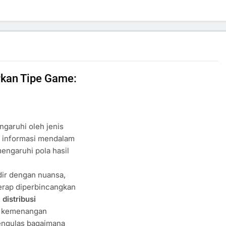
rkan Tipe Game:
ngaruhi oleh jenis
n informasi mendalam
mengaruhi pola hasil
dir dengan nuansa,
 kerap diperbincangkan
h
distribusi
ai kemenangan
mengulas bagaimana