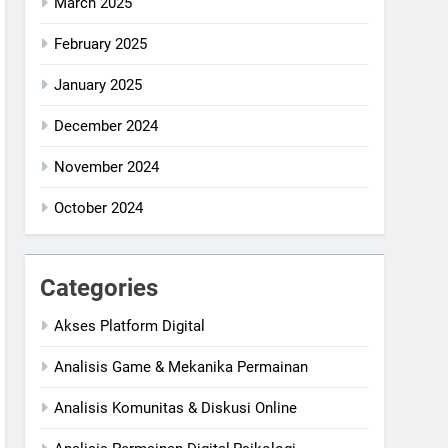
March 2025
February 2025
January 2025
December 2024
November 2024
October 2024
Categories
Akses Platform Digital
Analisis Game & Mekanika Permainan
Analisis Komunitas & Diskusi Online