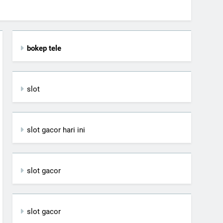
bokep tele
slot
slot gacor hari ini
slot gacor
slot gacor