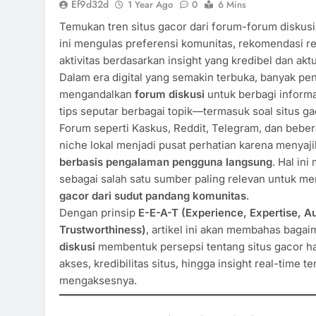
Ef9d32d
1 Year Ago
0
6 Mins
Temukan tren situs gacor dari forum-forum diskusi ak
ini mengulas preferensi komunitas, rekomendasi rea
aktivitas berdasarkan insight yang kredibel dan aktu
Dalam era digital yang semakin terbuka, banyak pen
mengandalkan
forum diskusi
untuk berbagi informa
tips seputar berbagai topik—termasuk soal situs g
Forum seperti Kaskus, Reddit, Telegram, dan bebe
niche lokal menjadi pusat perhatian karena menyaj
berbasis pengalaman pengguna langsung
. Hal in
sebagai salah satu sumber paling relevan untuk m
gacor dari sudut pandang komunitas
.
Dengan prinsip
E-E-A-T (Experience, Expertise, Au
Trustworthiness)
, artikel ini akan membahas baga
diskusi
membentuk persepsi tentang situs gacor hari
akses, kredibilitas situs, hingga insight real-time t
mengaksesnya.