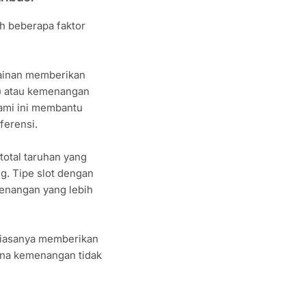
h beberapa faktor
mainan memberikan
h) atau kemenangan
hami ini membantu
ferensi.
total taruhan yang
g. Tipe slot dengan
enangan yang lebih
 biasanya memberikan
rena kemenangan tidak