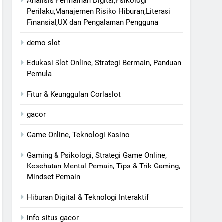
Analisis Permainan Digital,Psikologi
Perilaku,Manajemen Risiko Hiburan,Literasi
Finansial,UX dan Pengalaman Pengguna
demo slot
Edukasi Slot Online, Strategi Bermain, Panduan
Pemula
Fitur & Keunggulan Corlaslot
gacor
Game Online, Teknologi Kasino
Gaming & Psikologi, Strategi Game Online,
Kesehatan Mental Pemain, Tips & Trik Gaming,
Mindset Pemain
Hiburan Digital & Teknologi Interaktif
info situs gacor