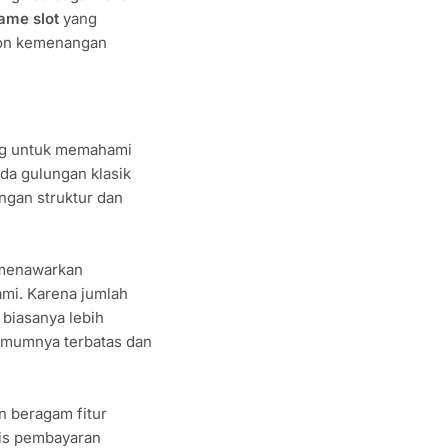
game slot
yang
gon kemenangan
ng untuk memahami
da gulungan klasik
gan struktur dan
k menawarkan
mi. Karena jumlah
 biasanya lebih
umumnya terbatas dan
an beragam fitur
ris pembayaran