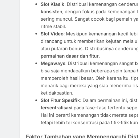
Slot Klasik
: Distribusi kemenangan cender
konsisten
, dengan fokus pada kemenangan k
sering muncul. Sangat cocok bagi pemain y
ritme stabil.
Slot Video
: Meskipun kemenangan kecil leb
dirancang untuk memberikan kejutan melalui
atau putaran bonus. Distribusinya cenderun
permainan dasar dan fitur
.
Megaways
: Distribusi kemenangan sangat
b
bisa saja mendapatkan beberapa spin tanpa has
memperoleh hasil besar. Oleh karena itu, tip
menarik bagi mereka yang siap menerima ris
ketidakpastian.
Slot Fitur Spesifik
: Dalam permainan ini, di
tersentralisasi
pada fase-fase tertentu seper
Hal ini berarti kemenangan tidak merata sep
tetapi lebih terkonsentrasi pada titik-titik kun
Faktor Tambahan yang Mempengaruhi Dist