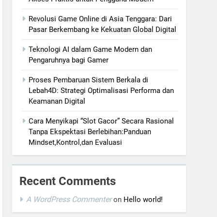
Revolusi Game Online di Asia Tenggara: Dari
Pasar Berkembang ke Kekuatan Global Digital
Teknologi AI dalam Game Modern dan
Pengaruhnya bagi Gamer
Proses Pembaruan Sistem Berkala di
Lebah4D: Strategi Optimalisasi Performa dan
Keamanan Digital
Cara Menyikapi “Slot Gacor” Secara Rasional
Tanpa Ekspektasi Berlebihan:Panduan
Mindset,Kontrol,dan Evaluasi
Recent Comments
A WordPress Commenter
on
Hello world!