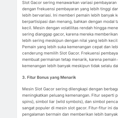
Slot Gacor sering menawarkan variasi pembayaran y
dengan frekuensi pembayaran yang lebih tinggi da
lebih bervariasi. Ini memberi pemain lebih banyak
berpartisipasi dan menang, bahkan dengan modal t
kecil. Mesin dengan volatilitas rendah hingga mene
sering dianggap gacor, karena mereka memberika
lebih sering meskipun dengan nilai yang lebih kecil
Pemain yang lebih suka kemenangan cepat dan lebi
cenderung memilih Slot Gacor. Frekuensi pembayar
membuat permainan tetap menarik, karena pemain 
kemenangan lebih banyak meskipun tidak selalu da
3. Fitur Bonus yang Menarik
Mesin Slot Gacor sering dilengkapi dengan berbag
meningkatkan peluang kemenangan. Fitur seperti pu
spins), simbol liar (wild symbols), dan simbol penca
sangat populer di mesin slot gacor. Fitur-fitur ini 
pengalaman bermain dan memberikan lebih banyak