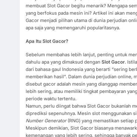
membuat Slot Gacor begitu menarik? Mengapa sem
yang berfokus pada mesin ini? Artikel ini akan me
Gacor menjadi pilihan utama di dunia perjudian onli
apa saja yang memengaruhi popularitasnya.
Apa Itu Slot Gacor?
Sebelum membahas lebih lanjut, penting untuk me
dahulu apa yang dimaksud dengan
Slot Gacor
. Isti
dari bahasa gaul Indonesia yang berarti “sering ber
memberikan hasil”. Dalam dunia perjudian online, m
disebut gacor adalah mesin yang dianggap membe
lebih sering, atau memiliki tingkat pembayaran yang
periode waktu tertentu.
Namun, perlu diingat bahwa Slot Gacor bukanlah m
diprediksi sepenuhnya. Mesin slot menggunakan s
Number Generator
(RNG) yang memastikan setiap p
Meskipun demikian, Slot Gacor biasanya menawar
kemenangan yang lebih sering, sehingga banyak pe