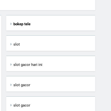
bokep tele
slot
slot gacor hari ini
slot gacor
slot gacor