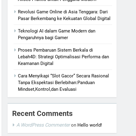
Revolusi Game Online di Asia Tenggara: Dari
Pasar Berkembang ke Kekuatan Global Digital
Teknologi AI dalam Game Modern dan
Pengaruhnya bagi Gamer
Proses Pembaruan Sistem Berkala di
Lebah4D: Strategi Optimalisasi Performa dan
Keamanan Digital
Cara Menyikapi “Slot Gacor” Secara Rasional
Tanpa Ekspektasi Berlebihan:Panduan
Mindset,Kontrol,dan Evaluasi
Recent Comments
A WordPress Commenter
on
Hello world!