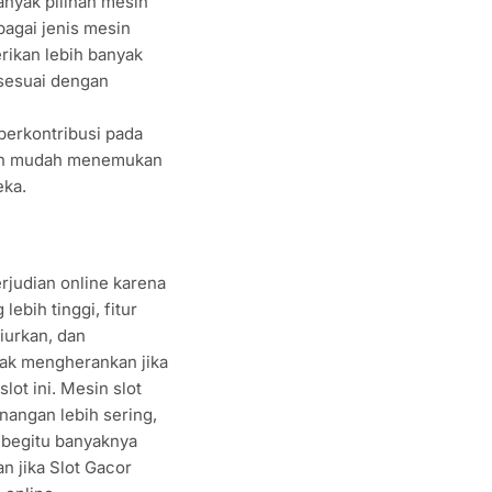
anyak pilihan mesin
bagai jenis mesin
rikan lebih banyak
 sesuai dengan
berkontribusi pada
ngan mudah menemukan
eka.
erjudian online karena
ebih tinggi, fitur
iurkan, dan
ak mengherankan jika
ot ini. Mesin slot
angan lebih sering,
n begitu banyaknya
n jika Slot Gacor