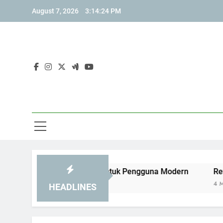
Skip
August 7, 2026
3:14:25 PM
to
content
TK 
Mendukung
n Akses Praktis untuk Pengguna Modern
Revolusi Game 
4 Months Ago
HEADLINES