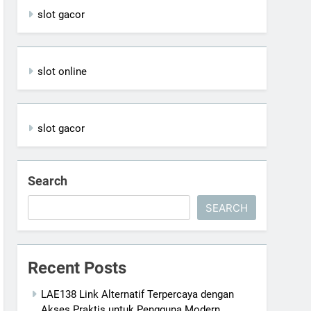
slot gacor
slot online
slot gacor
Search
SEARCH
Recent Posts
LAE138 Link Alternatif Terpercaya dengan
Akses Praktis untuk Pengguna Modern