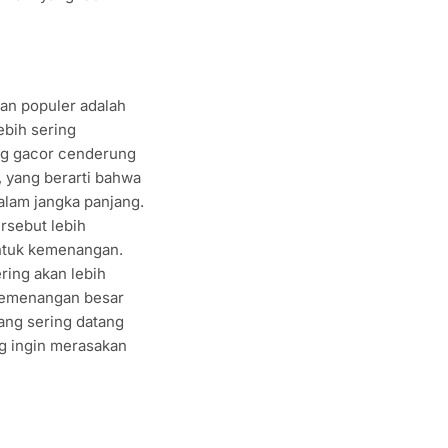
han populer adalah
ebih sering
ng gacor cenderung
, yang berarti bahwa
lam jangka panjang.
rsebut lebih
ntuk kemenangan.
ing akan lebih
 kemenangan besar
yang sering datang
g ingin merasakan