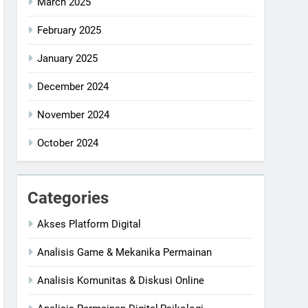
March 2025
February 2025
January 2025
December 2024
November 2024
October 2024
Categories
Akses Platform Digital
Analisis Game & Mekanika Permainan
Analisis Komunitas & Diskusi Online