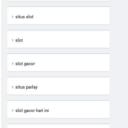
situs slot
slot
slot gacor
situs parlay
slot gacor hari ini