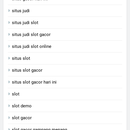
situs judi
situs judi slot
situs judi slot gacor
situs judi slot online
situs slot
situs slot gacor
situs slot gacor hari ini
slot
slot demo
slot gacor
slot gacor gampang menang