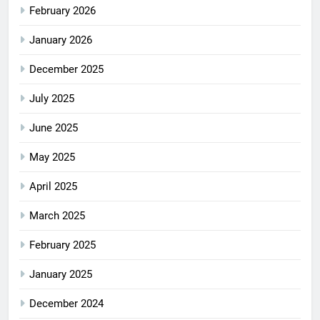
February 2026
January 2026
December 2025
July 2025
June 2025
May 2025
April 2025
March 2025
February 2025
January 2025
December 2024