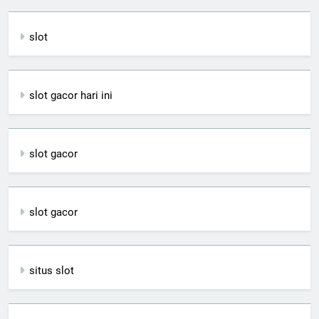
slot
slot gacor hari ini
slot gacor
slot gacor
situs slot