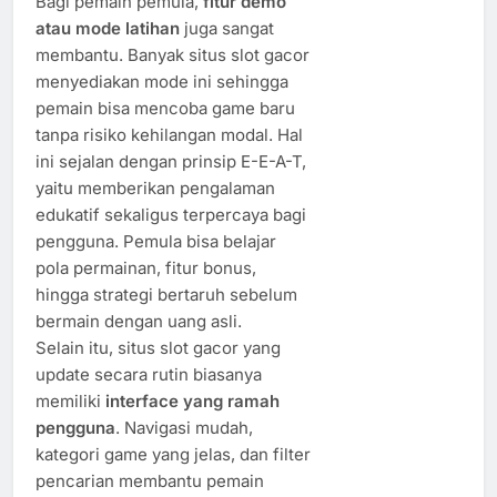
Bagi pemain pemula,
fitur demo
atau mode latihan
juga sangat
membantu. Banyak situs slot gacor
menyediakan mode ini sehingga
pemain bisa mencoba game baru
tanpa risiko kehilangan modal. Hal
ini sejalan dengan prinsip E-E-A-T,
yaitu memberikan pengalaman
edukatif sekaligus terpercaya bagi
pengguna. Pemula bisa belajar
pola permainan, fitur bonus,
hingga strategi bertaruh sebelum
bermain dengan uang asli.
Selain itu, situs slot gacor yang
update secara rutin biasanya
memiliki
interface yang ramah
pengguna
. Navigasi mudah,
kategori game yang jelas, dan filter
pencarian membantu pemain