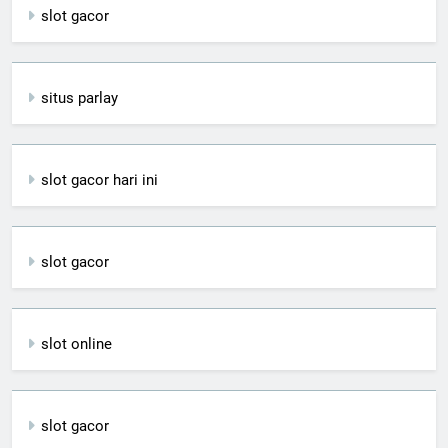
slot gacor
situs parlay
slot gacor hari ini
slot gacor
slot online
slot gacor