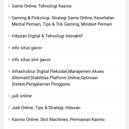
Game Online, Teknologi Kasino
Gaming & Psikologi, Strategi Game Online, Kesehatan
Mental Pemain, Tips & Trik Gaming, Mindset Pemain
Hiburan Digital & Teknologi Interaktif
info situs gacor
info situs slot gacor
Infrastruktur Digital Fleksibel,Manajemen Akses
Alternatif,Stabilitas Platform Online,Optimasi
Sistem,Pengalaman Pengguna
judi online
Judi Online, Tips & Strategi, Hiburan
Kasino Online, Slot Machines, Permainan Kasino