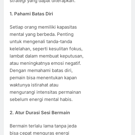
strategi yang dapat diterapkan.
1. Pahami Batas Diri
Setiap orang memiliki kapasitas
mental yang berbeda. Penting
untuk mengenali tanda-tanda
kelelahan, seperti kesulitan fokus,
lambat dalam membuat keputusan,
atau meningkatnya emosi negatif.
Dengan memahami batas diri,
pemain bisa menentukan kapan
waktunya istirahat atau
mengurangi intensitas permainan
sebelum energi mental habis.
2. Atur Durasi Sesi Bermain
Bermain terlalu lama tanpa jeda
bisa cepat menguras energi