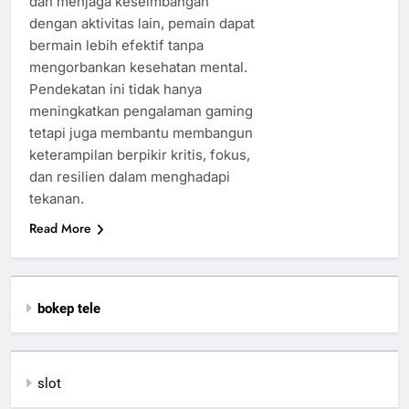
dan menjaga keseimbangan
dengan aktivitas lain, pemain dapat
bermain lebih efektif tanpa
mengorbankan kesehatan mental.
Pendekatan ini tidak hanya
meningkatkan pengalaman gaming
tetapi juga membantu membangun
keterampilan berpikir kritis, fokus,
dan resilien dalam menghadapi
tekanan.
Read More
bokep tele
slot