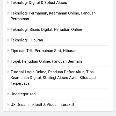
Teknologi Digital & Solusi Akses
Teknologi Permainan, Keamanan Online, Panduan
Permainan
Teknologi, Bisnis Digital, Perjudian Online
Teknologi, Hiburan
Tips dan Trik, Permainan Slot, Hiburan
Togel, Perjudian Online, Panduan Bermain
Tutorial Login Online, Panduan Daftar Akun, Tips
Keamanan Digital, Strategi Akses Awal, Situs Judi
Terpercaya
Uncategorized
UX Desain Inklusif & Visual Interaktif