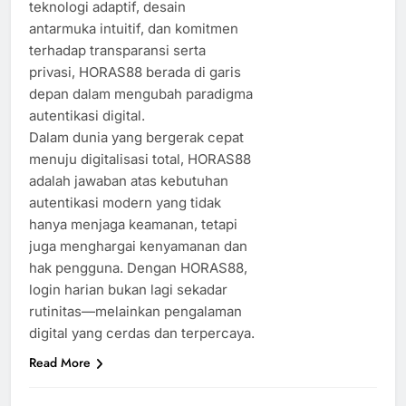
teknologi adaptif, desain
antarmuka intuitif, dan komitmen
terhadap transparansi serta
privasi, HORAS88 berada di garis
depan dalam mengubah paradigma
autentikasi digital.
Dalam dunia yang bergerak cepat
menuju digitalisasi total, HORAS88
adalah jawaban atas kebutuhan
autentikasi modern yang tidak
hanya menjaga keamanan, tetapi
juga menghargai kenyamanan dan
hak pengguna. Dengan HORAS88,
login harian bukan lagi sekadar
rutinitas—melainkan pengalaman
digital yang cerdas dan terpercaya.
Read More