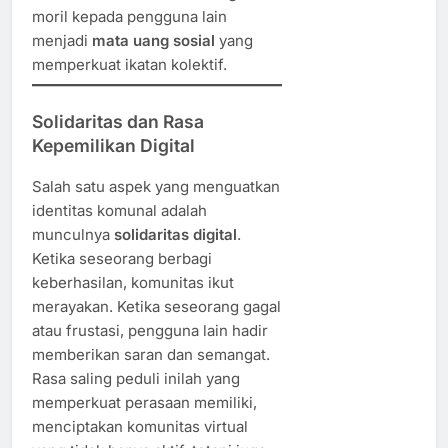
moril kepada pengguna lain
menjadi
mata uang sosial
yang
memperkuat ikatan kolektif.
Solidaritas dan Rasa
Kepemilikan Digital
Salah satu aspek yang menguatkan
identitas komunal adalah
munculnya
solidaritas digital
.
Ketika seseorang berbagi
keberhasilan, komunitas ikut
merayakan. Ketika seseorang gagal
atau frustasi, pengguna lain hadir
memberikan saran dan semangat.
Rasa saling peduli inilah yang
memperkuat perasaan memiliki,
menciptakan komunitas virtual