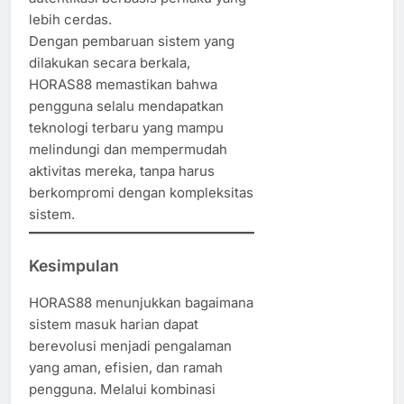
lebih cerdas.
Dengan pembaruan sistem yang
dilakukan secara berkala,
HORAS88 memastikan bahwa
pengguna selalu mendapatkan
teknologi terbaru yang mampu
melindungi dan mempermudah
aktivitas mereka, tanpa harus
berkompromi dengan kompleksitas
sistem.
Kesimpulan
HORAS88 menunjukkan bagaimana
sistem masuk harian dapat
berevolusi menjadi pengalaman
yang aman, efisien, dan ramah
pengguna. Melalui kombinasi