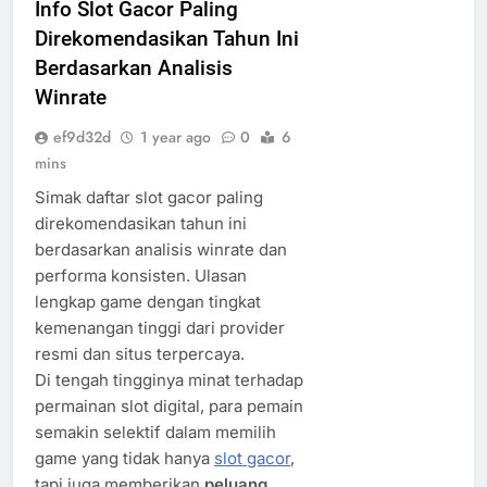
Info Slot Gacor Paling
Direkomendasikan Tahun Ini
Berdasarkan Analisis
Winrate
ef9d32d
1 year ago
0
6
mins
Simak daftar slot gacor paling
direkomendasikan tahun ini
berdasarkan analisis winrate dan
performa konsisten. Ulasan
lengkap game dengan tingkat
kemenangan tinggi dari provider
resmi dan situs terpercaya.
Di tengah tingginya minat terhadap
permainan slot digital, para pemain
semakin selektif dalam memilih
game yang tidak hanya
slot gacor
,
tapi juga memberikan
peluang