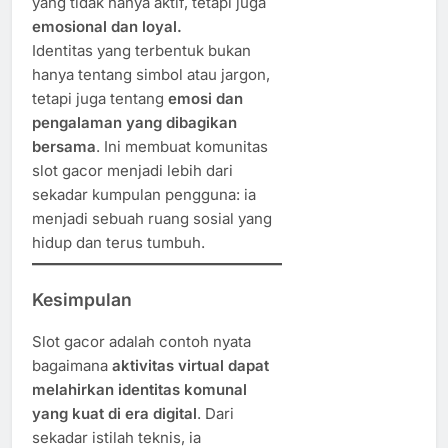
yang tidak hanya aktif, tetapi juga
emosional dan loyal.
Identitas yang terbentuk bukan
hanya tentang simbol atau jargon,
tetapi juga tentang
emosi dan
pengalaman yang dibagikan
bersama
. Ini membuat komunitas
slot gacor menjadi lebih dari
sekadar kumpulan pengguna: ia
menjadi sebuah ruang sosial yang
hidup dan terus tumbuh.
Kesimpulan
Slot gacor adalah contoh nyata
bagaimana
aktivitas virtual dapat
melahirkan identitas komunal
yang kuat di era digital
. Dari
sekadar istilah teknis, ia