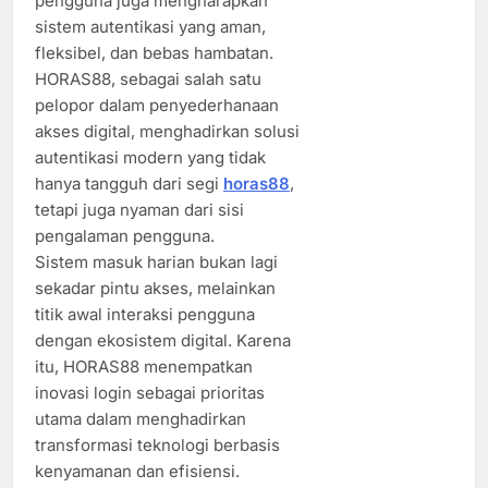
pengguna juga mengharapkan
sistem autentikasi yang aman,
fleksibel, dan bebas hambatan.
HORAS88, sebagai salah satu
pelopor dalam penyederhanaan
akses digital, menghadirkan solusi
autentikasi modern yang tidak
hanya tangguh dari segi
horas88
,
tetapi juga nyaman dari sisi
pengalaman pengguna.
Sistem masuk harian bukan lagi
sekadar pintu akses, melainkan
titik awal interaksi pengguna
dengan ekosistem digital. Karena
itu, HORAS88 menempatkan
inovasi login sebagai prioritas
utama dalam menghadirkan
transformasi teknologi berbasis
kenyamanan dan efisiensi.