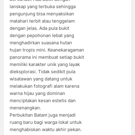
lanskap yang terbuka sehingga
pengunjung bisa menyaksikan
matahari terbit atau tenggelam
dengan jelas. Ada pula bukit
dengan pepohonan lebat yang
menghadirkan suasana hutan
hujan tropis mini. Keanekaragaman
panorama ini membuat setiap bukit
memiliki karakter unik yang layak
dieksplorasi. Tidak sedikit pula
wisatawan yang datang untuk
melakukan fotografi alam karena
warna hijau yang dominan
menciptakan kesan estetis dan
menenangkan.
Perbukitan Batam juga menjadi
ruang baru bagi warga lokal untuk
menghabiskan waktu akhir pekan.