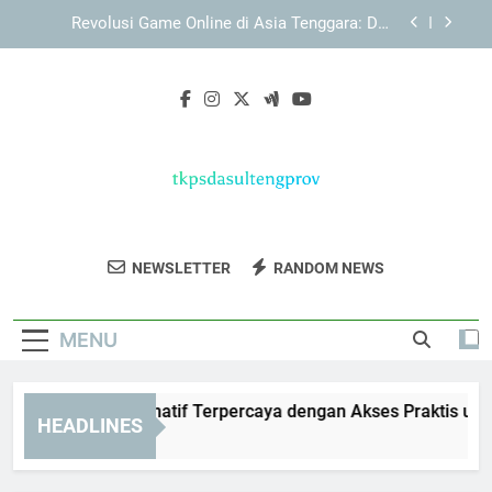
Skip
Teknologi AI dalam Game Modern dan
to
Pengaruhnya bagi Gamer
content
Proses Pembaruan Sistem Berkala di Lebah4D:
Strategi Optimalisasi Performa dan Keamanan
Digital
LAE138 Link Alternatif Terpercaya dengan Akses
Praktis untuk Pengguna Modern
Revolusi Game Online di Asia Tenggara: Dari
Pasar Berkembang ke Kekuatan Global Digital
Teknologi AI dalam Game Modern dan
Pengaruhnya bagi Gamer
TK PSDAS
Mendukung Pendidikan Anak Usia Dini Di
Proses Pembaruan Sistem Berkala di Lebah4D:
NEWSLETTER
RANDOM NEWS
Sulteng Prov
Strategi Optimalisasi Performa dan Keamanan
TK PSDAS Sulteng Prov.
Digital
MENU
E138 Link Alternatif Terpercaya dengan Akses Praktis untuk
HEADLINES
onths Ago