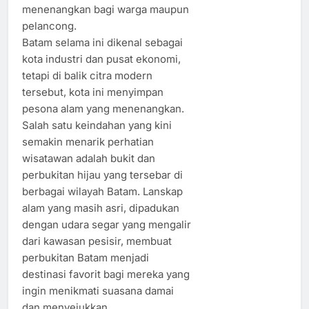
menenangkan bagi warga maupun
pelancong.
Batam selama ini dikenal sebagai
kota industri dan pusat ekonomi,
tetapi di balik citra modern
tersebut, kota ini menyimpan
pesona alam yang menenangkan.
Salah satu keindahan yang kini
semakin menarik perhatian
wisatawan adalah bukit dan
perbukitan hijau yang tersebar di
berbagai wilayah Batam. Lanskap
alam yang masih asri, dipadukan
dengan udara segar yang mengalir
dari kawasan pesisir, membuat
perbukitan Batam menjadi
destinasi favorit bagi mereka yang
ingin menikmati suasana damai
dan menyejukkan.