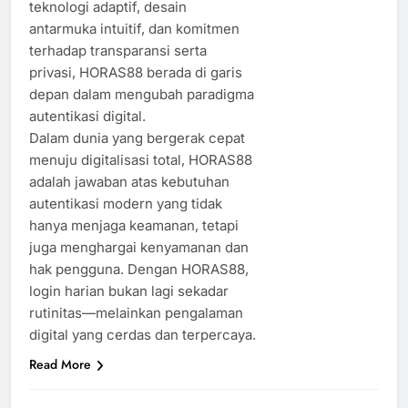
teknologi adaptif, desain
antarmuka intuitif, dan komitmen
terhadap transparansi serta
privasi, HORAS88 berada di garis
depan dalam mengubah paradigma
autentikasi digital.
Dalam dunia yang bergerak cepat
menuju digitalisasi total, HORAS88
adalah jawaban atas kebutuhan
autentikasi modern yang tidak
hanya menjaga keamanan, tetapi
juga menghargai kenyamanan dan
hak pengguna. Dengan HORAS88,
login harian bukan lagi sekadar
rutinitas—melainkan pengalaman
digital yang cerdas dan terpercaya.
Read More