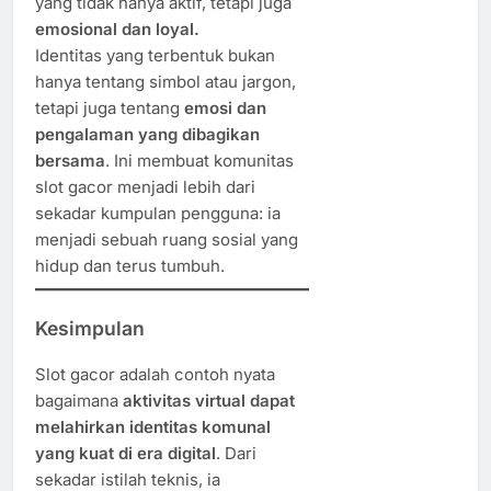
yang tidak hanya aktif, tetapi juga
emosional dan loyal.
Identitas yang terbentuk bukan
hanya tentang simbol atau jargon,
tetapi juga tentang
emosi dan
pengalaman yang dibagikan
bersama
. Ini membuat komunitas
slot gacor menjadi lebih dari
sekadar kumpulan pengguna: ia
menjadi sebuah ruang sosial yang
hidup dan terus tumbuh.
Kesimpulan
Slot gacor adalah contoh nyata
bagaimana
aktivitas virtual dapat
melahirkan identitas komunal
yang kuat di era digital
. Dari
sekadar istilah teknis, ia