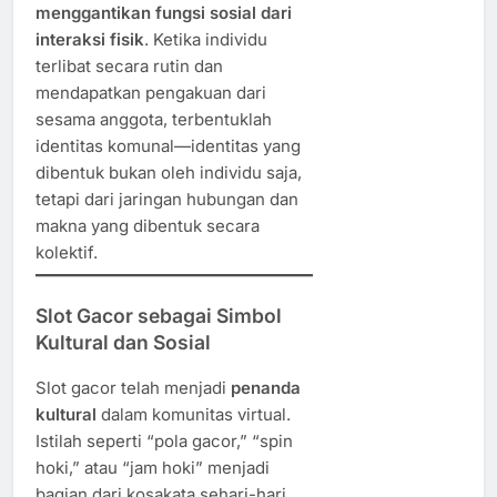
menggantikan fungsi sosial dari
interaksi fisik
. Ketika individu
terlibat secara rutin dan
mendapatkan pengakuan dari
sesama anggota, terbentuklah
identitas komunal—identitas yang
dibentuk bukan oleh individu saja,
tetapi dari jaringan hubungan dan
makna yang dibentuk secara
kolektif.
Slot Gacor sebagai Simbol
Kultural dan Sosial
Slot gacor telah menjadi
penanda
kultural
dalam komunitas virtual.
Istilah seperti “pola gacor,” “spin
hoki,” atau “jam hoki” menjadi
bagian dari kosakata sehari-hari