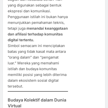
yang digunakan sebagai bentuk
ekspresi dan komunikasi.
Penggunaan istilah ini bukan hanya
menunjukkan pemahaman teknis,
tetapi juga
menandai keanggotaan
dan afiliasi terhadap komunitas
digital tertentu.
Simbol semacam ini menciptakan
batas yang tidak kasat mata antara
“orang dalam” dan “pengamat
luar.” Mereka yang memahami
istilah dan budaya komunitas
memiliki posisi yang lebih diterima
dalam ekosistem sosial digital
tersebut.
Budaya Kolektif dalam Dunia
Virtual