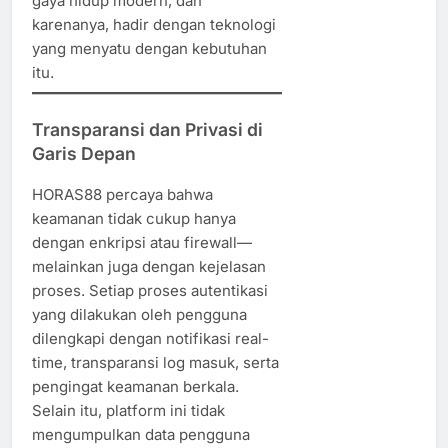
gaya hidup modern, dan
karenanya, hadir dengan teknologi
yang menyatu dengan kebutuhan
itu.
Transparansi dan Privasi di
Garis Depan
HORAS88 percaya bahwa
keamanan tidak cukup hanya
dengan enkripsi atau firewall—
melainkan juga dengan kejelasan
proses. Setiap proses autentikasi
yang dilakukan oleh pengguna
dilengkapi dengan notifikasi real-
time, transparansi log masuk, serta
pengingat keamanan berkala.
Selain itu, platform ini tidak
mengumpulkan data pengguna