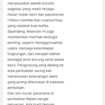
menyejukkan adalah kondisi
vegetasi yang masih terjaga.
Hutan-hutan kecil dan pepohonan
rimbun memberikan nuansa hijau
yang melekat kuat ketika
dipandang. Keasrian ini juga
memberikan manfaat ekologis
penting, seperti menjaga kualitas
udara, menjaga kelembapan
lingkungan, dan menjadi habitat
berbagai jenis burung serta satwa
kecil. Pengunjung yang datang ke
area perbukitan sering kali
menemukan ketenangan alami
yang jarang ditemukan di kawasan
perkotaan.
Dari sisi visual, panorama di
perbukitan Batam sangat
bervariasi. Ada bukit dengan