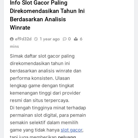
Info Slot Gacor Paling
Direkomendasikan Tahun Ini
Berdasarkan Analisis
Winrate
ef9d32d
1 year ago
0
6
mins
Simak daftar slot gacor paling
direkomendasikan tahun ini
berdasarkan analisis winrate dan
performa konsisten. Ulasan
lengkap game dengan tingkat
kemenangan tinggi dari provider
resmi dan situs terpercaya.
Di tengah tingginya minat terhadap
permainan slot digital, para pemain
semakin selektif dalam memilih
game yang tidak hanya
slot gacor
,
tapi juga memberikan
peluang