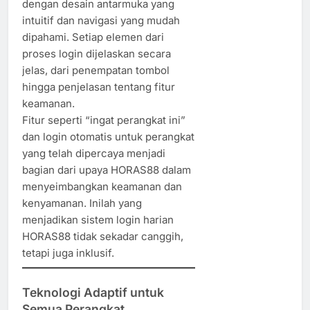
dengan desain antarmuka yang
intuitif dan navigasi yang mudah
dipahami. Setiap elemen dari
proses login dijelaskan secara
jelas, dari penempatan tombol
hingga penjelasan tentang fitur
keamanan.
Fitur seperti “ingat perangkat ini”
dan login otomatis untuk perangkat
yang telah dipercaya menjadi
bagian dari upaya HORAS88 dalam
menyeimbangkan keamanan dan
kenyamanan. Inilah yang
menjadikan sistem login harian
HORAS88 tidak sekadar canggih,
tetapi juga inklusif.
Teknologi Adaptif untuk
Semua Perangkat