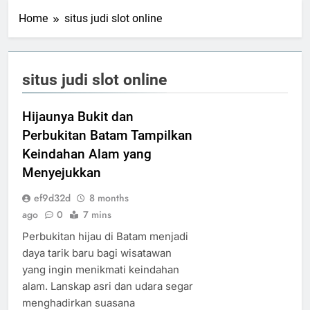
Home
situs judi slot online
situs judi slot online
Hijaunya Bukit dan
Perbukitan Batam Tampilkan
Keindahan Alam yang
Menyejukkan
ef9d32d
8 months
ago
0
7 mins
Perbukitan hijau di Batam menjadi
daya tarik baru bagi wisatawan
yang ingin menikmati keindahan
alam. Lanskap asri dan udara segar
menghadirkan suasana