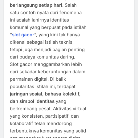
berlangsung setiap hari
. Salah
satu contoh nyata dari fenomena
ini adalah lahirnya identitas
komunal yang berpusat pada istilah
“
slot gacor
”, yang kini tak hanya
dikenal sebagai istilah teknis,
tetapi juga menjadi bagian penting
dari budaya komunitas daring.
Slot gacor menggambarkan lebih
dari sekadar keberuntungan dalam
permainan digital. Di balik
popularitas istilah ini, terdapat
jaringan sosial, bahasa kolektif,
dan simbol identitas
yang
berkembang pesat. Aktivitas virtual
yang konsisten, partisipatif, dan
kolaboratif telah mendorong
terbentuknya komunitas yang solid