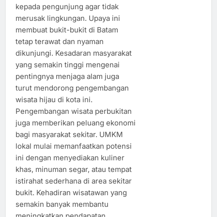
kepada pengunjung agar tidak
merusak lingkungan. Upaya ini
membuat bukit-bukit di Batam
tetap terawat dan nyaman
dikunjungi. Kesadaran masyarakat
yang semakin tinggi mengenai
pentingnya menjaga alam juga
turut mendorong pengembangan
wisata hijau di kota ini.
Pengembangan wisata perbukitan
juga memberikan peluang ekonomi
bagi masyarakat sekitar. UMKM
lokal mulai memanfaatkan potensi
ini dengan menyediakan kuliner
khas, minuman segar, atau tempat
istirahat sederhana di area sekitar
bukit. Kehadiran wisatawan yang
semakin banyak membantu
meningkatkan pendapatan