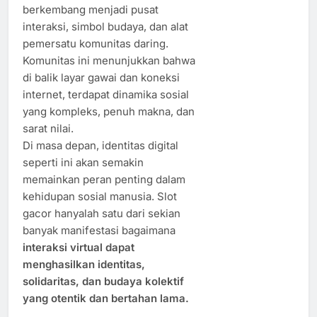
berkembang menjadi pusat
interaksi, simbol budaya, dan alat
pemersatu komunitas daring.
Komunitas ini menunjukkan bahwa
di balik layar gawai dan koneksi
internet, terdapat dinamika sosial
yang kompleks, penuh makna, dan
sarat nilai.
Di masa depan, identitas digital
seperti ini akan semakin
memainkan peran penting dalam
kehidupan sosial manusia. Slot
gacor hanyalah satu dari sekian
banyak manifestasi bagaimana
interaksi virtual dapat
menghasilkan identitas,
solidaritas, dan budaya kolektif
yang otentik dan bertahan lama.