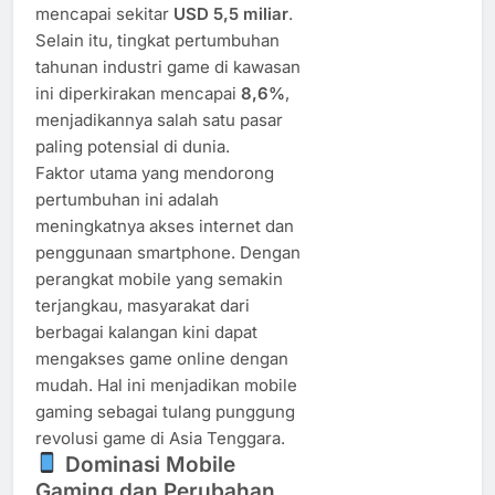
mencapai sekitar
USD 5,5 miliar
.
Selain itu, tingkat pertumbuhan
tahunan industri game di kawasan
ini diperkirakan mencapai
8,6%
,
menjadikannya salah satu pasar
paling potensial di dunia.
Faktor utama yang mendorong
pertumbuhan ini adalah
meningkatnya akses internet dan
penggunaan smartphone. Dengan
perangkat mobile yang semakin
terjangkau, masyarakat dari
berbagai kalangan kini dapat
mengakses game online dengan
mudah. Hal ini menjadikan mobile
gaming sebagai tulang punggung
revolusi game di Asia Tenggara.
Dominasi Mobile
Gaming dan Perubahan