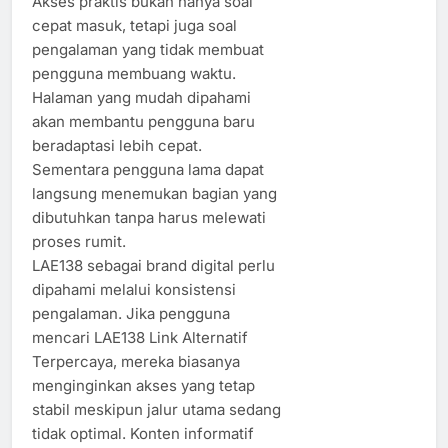
Akses praktis bukan hanya soal
cepat masuk, tetapi juga soal
pengalaman yang tidak membuat
pengguna membuang waktu.
Halaman yang mudah dipahami
akan membantu pengguna baru
beradaptasi lebih cepat.
Sementara pengguna lama dapat
langsung menemukan bagian yang
dibutuhkan tanpa harus melewati
proses rumit.
LAE138 sebagai brand digital perlu
dipahami melalui konsistensi
pengalaman. Jika pengguna
mencari LAE138 Link Alternatif
Terpercaya, mereka biasanya
menginginkan akses yang tetap
stabil meskipun jalur utama sedang
tidak optimal. Konten informatif