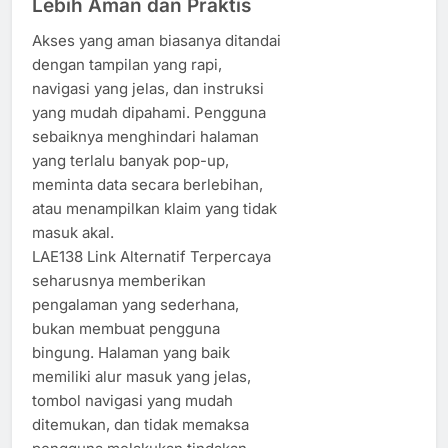
Lebih Aman dan Praktis
Akses yang aman biasanya ditandai
dengan tampilan yang rapi,
navigasi yang jelas, dan instruksi
yang mudah dipahami. Pengguna
sebaiknya menghindari halaman
yang terlalu banyak pop-up,
meminta data secara berlebihan,
atau menampilkan klaim yang tidak
masuk akal.
LAE138 Link Alternatif Terpercaya
seharusnya memberikan
pengalaman yang sederhana,
bukan membuat pengguna
bingung. Halaman yang baik
memiliki alur masuk yang jelas,
tombol navigasi yang mudah
ditemukan, dan tidak memaksa