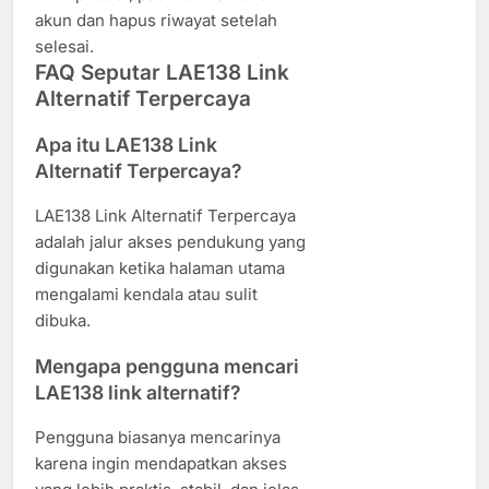
akun dan hapus riwayat setelah
selesai.
FAQ Seputar LAE138 Link
Alternatif Terpercaya
Apa itu LAE138 Link
Alternatif Terpercaya?
LAE138 Link Alternatif Terpercaya
adalah jalur akses pendukung yang
digunakan ketika halaman utama
mengalami kendala atau sulit
dibuka.
Mengapa pengguna mencari
LAE138 link alternatif?
Pengguna biasanya mencarinya
karena ingin mendapatkan akses