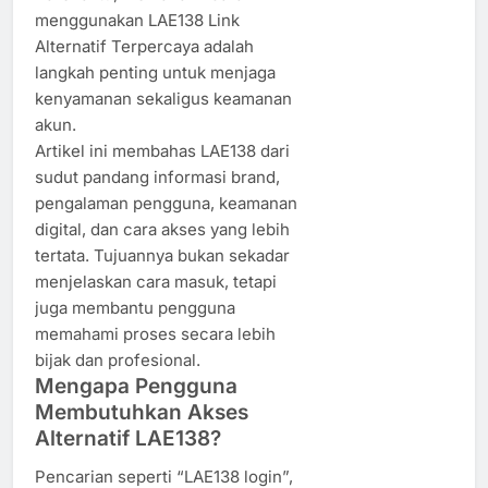
menggunakan LAE138 Link
Alternatif Terpercaya adalah
langkah penting untuk menjaga
kenyamanan sekaligus keamanan
akun.
Artikel ini membahas LAE138 dari
sudut pandang informasi brand,
pengalaman pengguna, keamanan
digital, dan cara akses yang lebih
tertata. Tujuannya bukan sekadar
menjelaskan cara masuk, tetapi
juga membantu pengguna
memahami proses secara lebih
bijak dan profesional.
Mengapa Pengguna
Membutuhkan Akses
Alternatif LAE138?
Pencarian seperti “LAE138 login”,