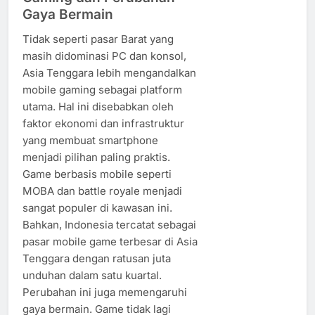
Gaya Bermain
Tidak seperti pasar Barat yang
masih didominasi PC dan konsol,
Asia Tenggara lebih mengandalkan
mobile gaming sebagai platform
utama. Hal ini disebabkan oleh
faktor ekonomi dan infrastruktur
yang membuat smartphone
menjadi pilihan paling praktis.
Game berbasis mobile seperti
MOBA dan battle royale menjadi
sangat populer di kawasan ini.
Bahkan, Indonesia tercatat sebagai
pasar mobile game terbesar di Asia
Tenggara dengan ratusan juta
unduhan dalam satu kuartal.
Perubahan ini juga memengaruhi
gaya bermain. Game tidak lagi