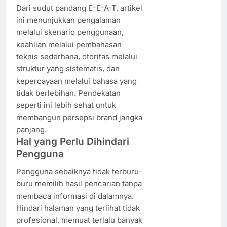
Dari sudut pandang E-E-A-T, artikel
ini menunjukkan pengalaman
melalui skenario penggunaan,
keahlian melalui pembahasan
teknis sederhana, otoritas melalui
struktur yang sistematis, dan
kepercayaan melalui bahasa yang
tidak berlebihan. Pendekatan
seperti ini lebih sehat untuk
membangun persepsi brand jangka
panjang.
Hal yang Perlu Dihindari
Pengguna
Pengguna sebaiknya tidak terburu-
buru memilih hasil pencarian tanpa
membaca informasi di dalamnya.
Hindari halaman yang terlihat tidak
profesional, memuat terlalu banyak