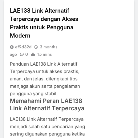
LAE138 Link Alternatif
Terpercaya dengan Akses
Praktis untuk Pengguna
Modern
ef9d32d
3 months
ago
0
15 mins
Panduan LAE138 Link Alternatif
Terpercaya untuk akses praktis,
aman, dan jelas, dilengkapi tips
menjaga akun serta pengalaman
pengguna yang stabil.
Memahami Peran LAE138
Link Alternatif Terpercaya
LAE138 Link Alternatif Terpercaya
menjadi salah satu pencarian yang
sering digunakan pengguna ketika