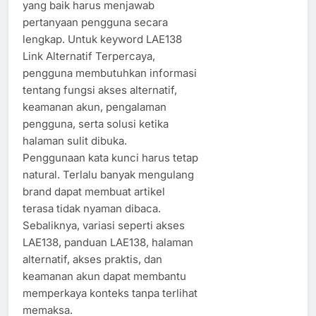
yang baik harus menjawab
pertanyaan pengguna secara
lengkap. Untuk keyword LAE138
Link Alternatif Terpercaya,
pengguna membutuhkan informasi
tentang fungsi akses alternatif,
keamanan akun, pengalaman
pengguna, serta solusi ketika
halaman sulit dibuka.
Penggunaan kata kunci harus tetap
natural. Terlalu banyak mengulang
brand dapat membuat artikel
terasa tidak nyaman dibaca.
Sebaliknya, variasi seperti akses
LAE138, panduan LAE138, halaman
alternatif, akses praktis, dan
keamanan akun dapat membantu
memperkaya konteks tanpa terlihat
memaksa.