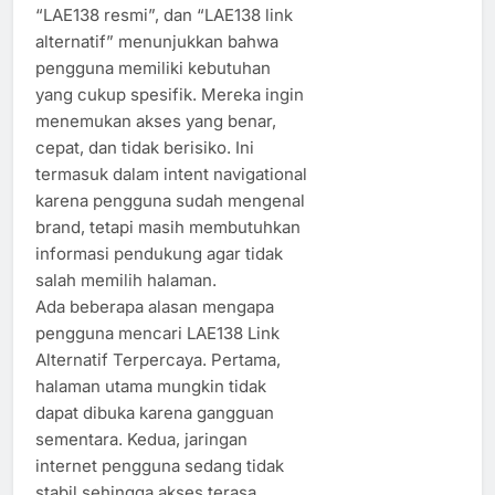
“LAE138 resmi”, dan “LAE138 link
alternatif” menunjukkan bahwa
pengguna memiliki kebutuhan
yang cukup spesifik. Mereka ingin
menemukan akses yang benar,
cepat, dan tidak berisiko. Ini
termasuk dalam intent navigational
karena pengguna sudah mengenal
brand, tetapi masih membutuhkan
informasi pendukung agar tidak
salah memilih halaman.
Ada beberapa alasan mengapa
pengguna mencari LAE138 Link
Alternatif Terpercaya. Pertama,
halaman utama mungkin tidak
dapat dibuka karena gangguan
sementara. Kedua, jaringan
internet pengguna sedang tidak
stabil sehingga akses terasa