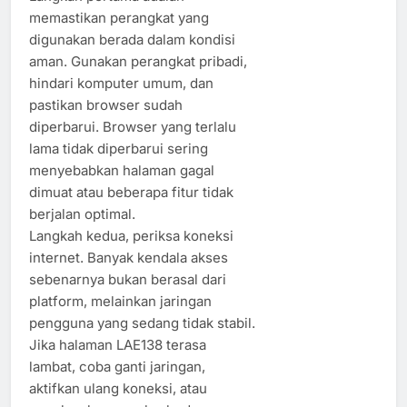
memastikan perangkat yang
digunakan berada dalam kondisi
aman. Gunakan perangkat pribadi,
hindari komputer umum, dan
pastikan browser sudah
diperbarui. Browser yang terlalu
lama tidak diperbarui sering
menyebabkan halaman gagal
dimuat atau beberapa fitur tidak
berjalan optimal.
Langkah kedua, periksa koneksi
internet. Banyak kendala akses
sebenarnya bukan berasal dari
platform, melainkan jaringan
pengguna yang sedang tidak stabil.
Jika halaman LAE138 terasa
lambat, coba ganti jaringan,
aktifkan ulang koneksi, atau