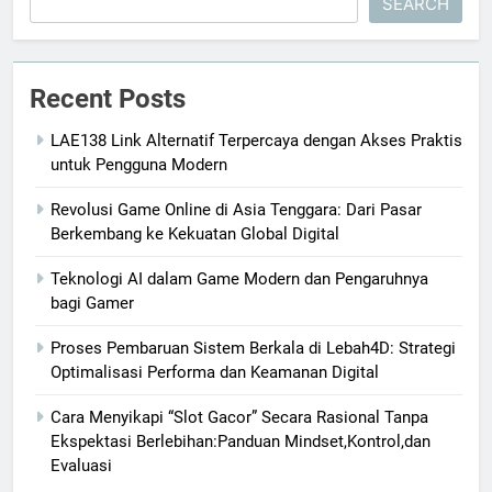
SEARCH
Recent Posts
LAE138 Link Alternatif Terpercaya dengan Akses Praktis
untuk Pengguna Modern
Revolusi Game Online di Asia Tenggara: Dari Pasar
Berkembang ke Kekuatan Global Digital
Teknologi AI dalam Game Modern dan Pengaruhnya
bagi Gamer
Proses Pembaruan Sistem Berkala di Lebah4D: Strategi
Optimalisasi Performa dan Keamanan Digital
Cara Menyikapi “Slot Gacor” Secara Rasional Tanpa
Ekspektasi Berlebihan:Panduan Mindset,Kontrol,dan
Evaluasi