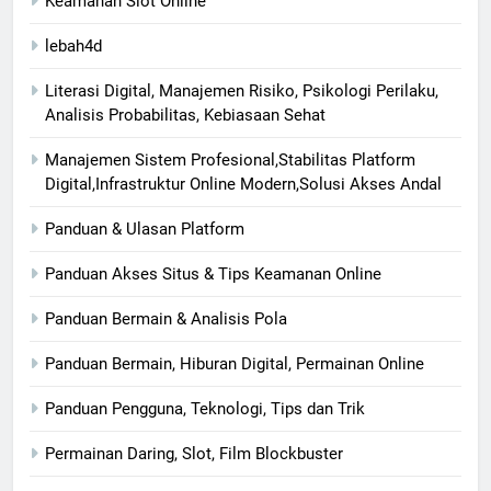
Keamanan Slot Online
lebah4d
Literasi Digital, Manajemen Risiko, Psikologi Perilaku,
Analisis Probabilitas, Kebiasaan Sehat
Manajemen Sistem Profesional,Stabilitas Platform
Digital,Infrastruktur Online Modern,Solusi Akses Andal
Panduan & Ulasan Platform
Panduan Akses Situs & Tips Keamanan Online
Panduan Bermain & Analisis Pola
Panduan Bermain, Hiburan Digital, Permainan Online
Panduan Pengguna, Teknologi, Tips dan Trik
Permainan Daring, Slot, Film Blockbuster