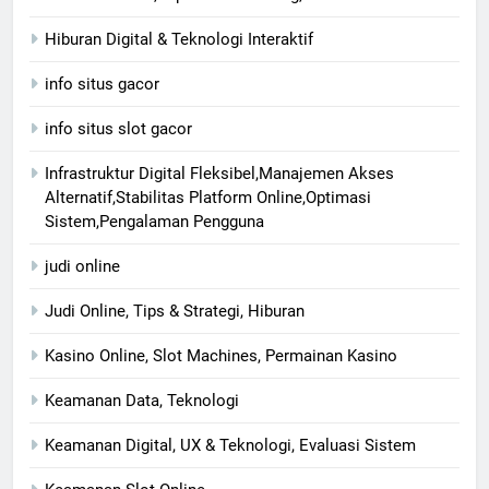
Hiburan Digital & Teknologi Interaktif
info situs gacor
info situs slot gacor
Infrastruktur Digital Fleksibel,Manajemen Akses
Alternatif,Stabilitas Platform Online,Optimasi
Sistem,Pengalaman Pengguna
judi online
Judi Online, Tips & Strategi, Hiburan
Kasino Online, Slot Machines, Permainan Kasino
Keamanan Data, Teknologi
Keamanan Digital, UX & Teknologi, Evaluasi Sistem