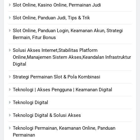
Slot Online, Kasino Online, Permainan Judi
Slot Online, Panduan Judi, Tips & Trik
Slot Online, Panduan Login, Keamanan Akun, Strategi
Bermain, Fitur Bonus
Solusi Akses Internet,Stabilitas Platform
Online,Manajemen Sistem Akses,Keandalan Infrastruktur
Digital
Strategi Permainan Slot & Pola Kombinasi
Teknologi | Akses Pengguna | Keamanan Digital
Teknologi Digital
Teknologi Digital & Solusi Akses
Teknologi Permainan, Keamanan Online, Panduan
Permainan