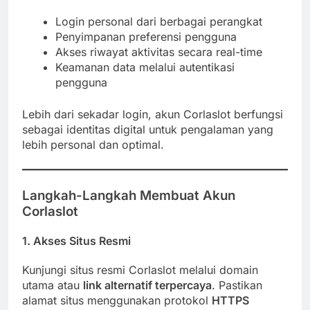
Login personal dari berbagai perangkat
Penyimpanan preferensi pengguna
Akses riwayat aktivitas secara real-time
Keamanan data melalui autentikasi
pengguna
Lebih dari sekadar login, akun Corlaslot berfungsi
sebagai identitas digital untuk pengalaman yang
lebih personal dan optimal.
Langkah-Langkah Membuat Akun
Corlaslot
1. Akses Situs Resmi
Kunjungi situs resmi Corlaslot melalui domain
utama atau
link alternatif terpercaya
. Pastikan
alamat situs menggunakan protokol
HTTPS