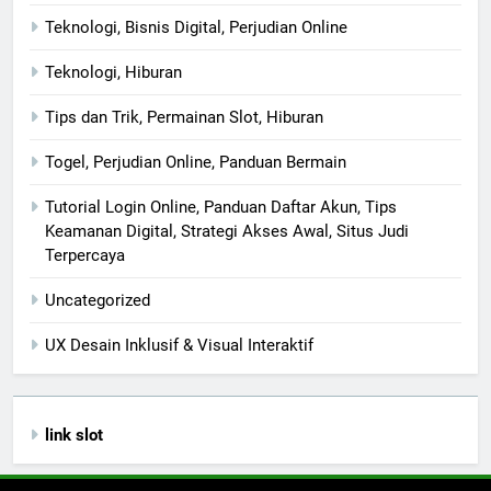
Teknologi, Bisnis Digital, Perjudian Online
Teknologi, Hiburan
Tips dan Trik, Permainan Slot, Hiburan
Togel, Perjudian Online, Panduan Bermain
Tutorial Login Online, Panduan Daftar Akun, Tips
Keamanan Digital, Strategi Akses Awal, Situs Judi
Terpercaya
Uncategorized
UX Desain Inklusif & Visual Interaktif
link slot