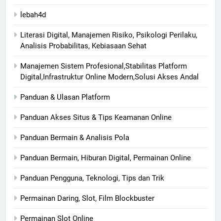
lebah4d
Literasi Digital, Manajemen Risiko, Psikologi Perilaku,
Analisis Probabilitas, Kebiasaan Sehat
Manajemen Sistem Profesional,Stabilitas Platform
Digital,Infrastruktur Online Modern,Solusi Akses Andal
Panduan & Ulasan Platform
Panduan Akses Situs & Tips Keamanan Online
Panduan Bermain & Analisis Pola
Panduan Bermain, Hiburan Digital, Permainan Online
Panduan Pengguna, Teknologi, Tips dan Trik
Permainan Daring, Slot, Film Blockbuster
Permainan Slot Online