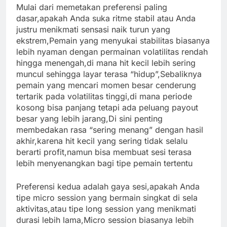
Mulai dari memetakan preferensi paling
dasar,apakah Anda suka ritme stabil atau Anda
justru menikmati sensasi naik turun yang
ekstrem,Pemain yang menyukai stabilitas biasanya
lebih nyaman dengan permainan volatilitas rendah
hingga menengah,di mana hit kecil lebih sering
muncul sehingga layar terasa “hidup”,Sebaliknya
pemain yang mencari momen besar cenderung
tertarik pada volatilitas tinggi,di mana periode
kosong bisa panjang tetapi ada peluang payout
besar yang lebih jarang,Di sini penting
membedakan rasa “sering menang” dengan hasil
akhir,karena hit kecil yang sering tidak selalu
berarti profit,namun bisa membuat sesi terasa
lebih menyenangkan bagi tipe pemain tertentu
Preferensi kedua adalah gaya sesi,apakah Anda
tipe micro session yang bermain singkat di sela
aktivitas,atau tipe long session yang menikmati
durasi lebih lama,Micro session biasanya lebih