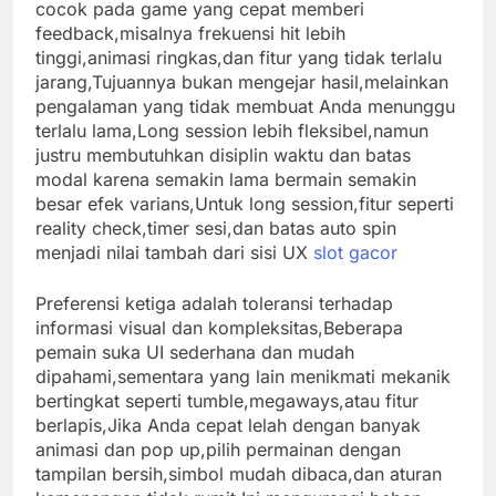
cocok pada game yang cepat memberi
feedback,misalnya frekuensi hit lebih
tinggi,animasi ringkas,dan fitur yang tidak terlalu
jarang,Tujuannya bukan mengejar hasil,melainkan
pengalaman yang tidak membuat Anda menunggu
terlalu lama,Long session lebih fleksibel,namun
justru membutuhkan disiplin waktu dan batas
modal karena semakin lama bermain semakin
besar efek varians,Untuk long session,fitur seperti
reality check,timer sesi,dan batas auto spin
menjadi nilai tambah dari sisi UX
slot gacor
Preferensi ketiga adalah toleransi terhadap
informasi visual dan kompleksitas,Beberapa
pemain suka UI sederhana dan mudah
dipahami,sementara yang lain menikmati mekanik
bertingkat seperti tumble,megaways,atau fitur
berlapis,Jika Anda cepat lelah dengan banyak
animasi dan pop up,pilih permainan dengan
tampilan bersih,simbol mudah dibaca,dan aturan