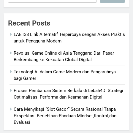
Recent Posts
LAE138 Link Alternatif Terpercaya dengan Akses Praktis
untuk Pengguna Modern
Revolusi Game Online di Asia Tenggara: Dari Pasar
Berkembang ke Kekuatan Global Digital
Teknologi AI dalam Game Modern dan Pengaruhnya
bagi Gamer
Proses Pembaruan Sistem Berkala di Lebah4D: Strategi
Optimalisasi Performa dan Keamanan Digital
Cara Menyikapi “Slot Gacor” Secara Rasional Tanpa
Ekspektasi Berlebihan:Panduan Mindset,Kontrol,dan
Evaluasi