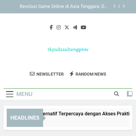
Skip
Revolusi Game Online di Asia Tenggara: Dari
to
Pasar Berkembang ke Kekuatan Global Digital
content
Teknologi AI dalam Game Modern dan
Pengaruhnya bagi Gamer
Proses Pembaruan Sistem Berkala di Lebah4D:
Strategi Optimalisasi Performa dan Keamanan
Digital
LAE138 Link Alternatif Terpercaya dengan Akses
Praktis untuk Pengguna Modern
Revolusi Game Online di Asia Tenggara: Dari
Pasar Berkembang ke Kekuatan Global Digital
TK PSDAS
Mendukung Pendidikan Anak Usia Dini Di
Teknologi AI dalam Game Modern dan
NEWSLETTER
RANDOM NEWS
Sulteng Prov
Pengaruhnya bagi Gamer
TK PSDAS Sulteng Prov.
Proses Pembaruan Sistem Berkala di Lebah4D:
Strategi Optimalisasi Performa dan Keamanan
MENU
Digital
LAE138 Link Alternatif Terpercaya dengan Akses Praktis un
HEADLINES
3 Months Ago