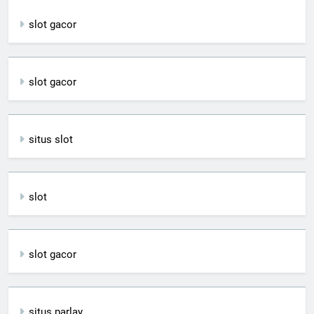
slot gacor
slot gacor
situs slot
slot
slot gacor
situs parlay