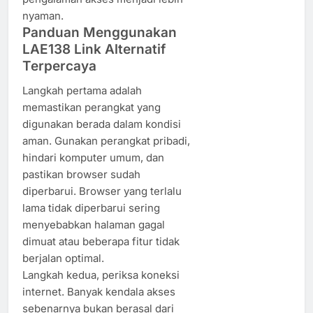
nyaman.
Panduan Menggunakan
LAE138 Link Alternatif
Terpercaya
Langkah pertama adalah
memastikan perangkat yang
digunakan berada dalam kondisi
aman. Gunakan perangkat pribadi,
hindari komputer umum, dan
pastikan browser sudah
diperbarui. Browser yang terlalu
lama tidak diperbarui sering
menyebabkan halaman gagal
dimuat atau beberapa fitur tidak
berjalan optimal.
Langkah kedua, periksa koneksi
internet. Banyak kendala akses
sebenarnya bukan berasal dari