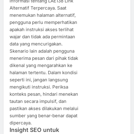
informasi tentang LAE138 Link
Alternatif Terpercaya. Saat
menemukan halaman alternatif,
pengguna perlu memperhatikan
apakah instruksi akses terlihat
wajar dan tidak ada permintaan
data yang mencurigakan.
Skenario lain adalah pengguna
menerima pesan dari pihak tidak
dikenal yang mengarahkan ke
halaman tertentu. Dalam kondisi
seperti ini, jangan langsung
mengikuti instruksi. Periksa
konteks pesan, hindari menekan
tautan secara impulsif, dan
pastikan akses dilakukan melalui
sumber yang benar-benar dapat
dipercaya.
Insight SEO untuk