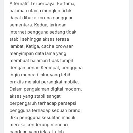
Alternatif Terpercaya. Pertama,
halaman utama mungkin tidak
dapat dibuka karena gangguan
sementara. Kedua, jaringan
internet pengguna sedang tidak
stabil sehingga akses terasa
lambat. Ketiga, cache browser
menyimpan data lama yang
membuat halaman tidak tampil
dengan benar. Keempat, pengguna
ingin mencari jalur yang lebih
praktis melalui perangkat mobile.
Dalam pengalaman digital modern,
akses yang stabil sangat
berpengaruh terhadap persepsi
pengguna terhadap sebuah brand.
Jika pengguna kesulitan masuk,
mereka cenderung mencari
panduan yang jelas. Itulah