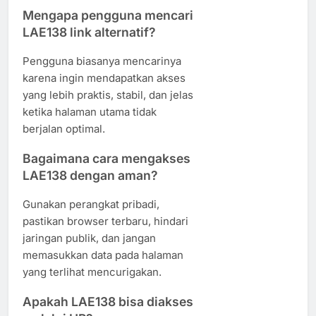
Mengapa pengguna mencari
LAE138 link alternatif?
Pengguna biasanya mencarinya
karena ingin mendapatkan akses
yang lebih praktis, stabil, dan jelas
ketika halaman utama tidak
berjalan optimal.
Bagaimana cara mengakses
LAE138 dengan aman?
Gunakan perangkat pribadi,
pastikan browser terbaru, hindari
jaringan publik, dan jangan
memasukkan data pada halaman
yang terlihat mencurigakan.
Apakah LAE138 bisa diakses