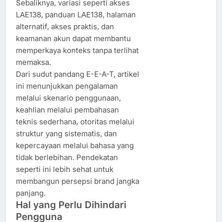
Sebaliknya, variasi seperti akses
LAE138, panduan LAE138, halaman
alternatif, akses praktis, dan
keamanan akun dapat membantu
memperkaya konteks tanpa terlihat
memaksa.
Dari sudut pandang E-E-A-T, artikel
ini menunjukkan pengalaman
melalui skenario penggunaan,
keahlian melalui pembahasan
teknis sederhana, otoritas melalui
struktur yang sistematis, dan
kepercayaan melalui bahasa yang
tidak berlebihan. Pendekatan
seperti ini lebih sehat untuk
membangun persepsi brand jangka
panjang.
Hal yang Perlu Dihindari
Pengguna