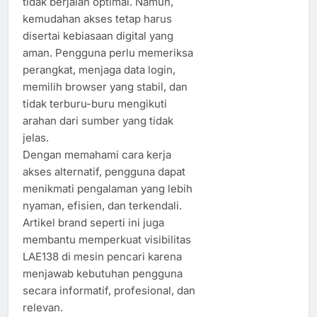
tidak berjalan optimal. Namun,
kemudahan akses tetap harus
disertai kebiasaan digital yang
aman. Pengguna perlu memeriksa
perangkat, menjaga data login,
memilih browser yang stabil, dan
tidak terburu-buru mengikuti
arahan dari sumber yang tidak
jelas.
Dengan memahami cara kerja
akses alternatif, pengguna dapat
menikmati pengalaman yang lebih
nyaman, efisien, dan terkendali.
Artikel brand seperti ini juga
membantu memperkuat visibilitas
LAE138 di mesin pencari karena
menjawab kebutuhan pengguna
secara informatif, profesional, dan
relevan.