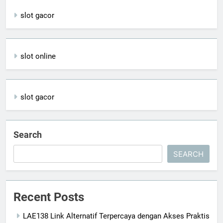
slot gacor
slot online
slot gacor
Search
SEARCH
Recent Posts
LAE138 Link Alternatif Terpercaya dengan Akses Praktis