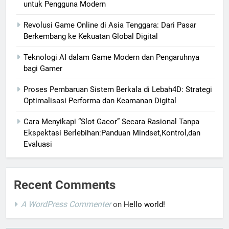
untuk Pengguna Modern
Revolusi Game Online di Asia Tenggara: Dari Pasar
Berkembang ke Kekuatan Global Digital
Teknologi AI dalam Game Modern dan Pengaruhnya
bagi Gamer
Proses Pembaruan Sistem Berkala di Lebah4D: Strategi
Optimalisasi Performa dan Keamanan Digital
Cara Menyikapi “Slot Gacor” Secara Rasional Tanpa
Ekspektasi Berlebihan:Panduan Mindset,Kontrol,dan
Evaluasi
Recent Comments
A WordPress Commenter
on
Hello world!