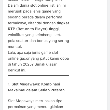
Dalam dunia slot online, istilah ini
merujuk pada jenis game yang
sedang berada dalam performa
terbaiknya, ditandai dengan
tingkat
RTP (Return to Player) tinggi
,
volatilitas yang seimbang, serta
pola scatter dan bonus yang sering
muncul.
Lalu, apa saja jenis game slot
online gacor yang patut kamu coba
di tahun 2025? Simak ulasan
berikut ini.
1.
Slot Megaways: Kombinasi
Maksimal dalam Setiap Putaran
Slot Megaways merupakan tipe
permainan yang memungkinkan