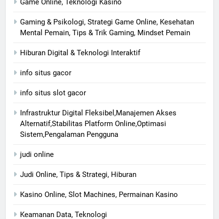
Game Online, Teknologi Kasino
Gaming & Psikologi, Strategi Game Online, Kesehatan
Mental Pemain, Tips & Trik Gaming, Mindset Pemain
Hiburan Digital & Teknologi Interaktif
info situs gacor
info situs slot gacor
Infrastruktur Digital Fleksibel,Manajemen Akses
Alternatif,Stabilitas Platform Online,Optimasi
Sistem,Pengalaman Pengguna
judi online
Judi Online, Tips & Strategi, Hiburan
Kasino Online, Slot Machines, Permainan Kasino
Keamanan Data, Teknologi