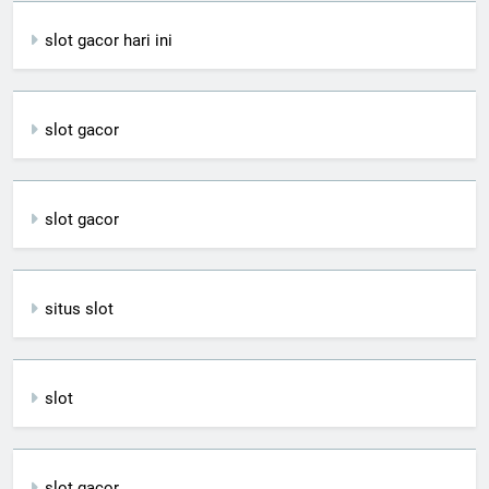
slot gacor hari ini
slot gacor
slot gacor
situs slot
slot
slot gacor