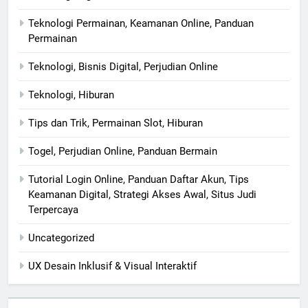
Teknologi Permainan, Keamanan Online, Panduan
Permainan
Teknologi, Bisnis Digital, Perjudian Online
Teknologi, Hiburan
Tips dan Trik, Permainan Slot, Hiburan
Togel, Perjudian Online, Panduan Bermain
Tutorial Login Online, Panduan Daftar Akun, Tips
Keamanan Digital, Strategi Akses Awal, Situs Judi
Terpercaya
Uncategorized
UX Desain Inklusif & Visual Interaktif