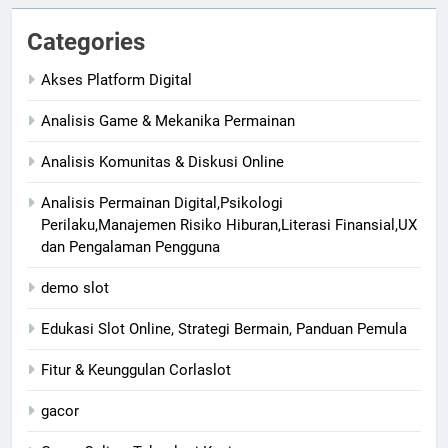
Categories
Akses Platform Digital
Analisis Game & Mekanika Permainan
Analisis Komunitas & Diskusi Online
Analisis Permainan Digital,Psikologi
Perilaku,Manajemen Risiko Hiburan,Literasi Finansial,UX
dan Pengalaman Pengguna
demo slot
Edukasi Slot Online, Strategi Bermain, Panduan Pemula
Fitur & Keunggulan Corlaslot
gacor