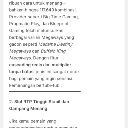
ribuan cara untuk menang—
bahkan hingga 117.649 kombinasi.
Provider seperti Big Time Gaming,
Pragmatic Play, dan Blueprint
Gaming telah meluncurkan
berbagai varian Megaways yang
gacor, seperti
Madame Destiny
Megaways
dan
Buffalo King
Megaways
. Dengan fitur
cascading reels
dan
multiplier
tanpa batas
, jenis ini sangat cocok
bagi pemain yang ingin sensasi
kemenangan bertubi-tubi.
2.
Slot RTP Tinggi: Stabil dan
Gampang Menang
Jika kamu pemain yang
mengedepankan perhitungan dan