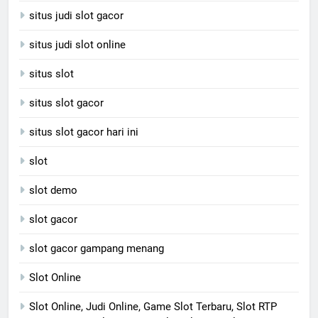
situs judi slot gacor
situs judi slot online
situs slot
situs slot gacor
situs slot gacor hari ini
slot
slot demo
slot gacor
slot gacor gampang menang
Slot Online
Slot Online, Judi Online, Game Slot Terbaru, Slot RTP