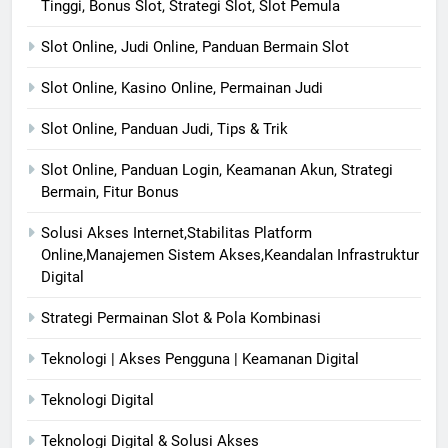
Tinggi, Bonus Slot, Strategi Slot, Slot Pemula
Slot Online, Judi Online, Panduan Bermain Slot
Slot Online, Kasino Online, Permainan Judi
Slot Online, Panduan Judi, Tips & Trik
Slot Online, Panduan Login, Keamanan Akun, Strategi
Bermain, Fitur Bonus
Solusi Akses Internet,Stabilitas Platform
Online,Manajemen Sistem Akses,Keandalan Infrastruktur
Digital
Strategi Permainan Slot & Pola Kombinasi
Teknologi | Akses Pengguna | Keamanan Digital
Teknologi Digital
Teknologi Digital & Solusi Akses