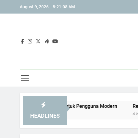
Skip
August 9, 2026
8:21:09 AM
to
content
TK 
Mendukung
an Akses Praktis untuk Pengguna Modern
Revolusi Game 
4 Months Ago
HEADLINES