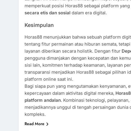
memperkuat posisi Horas88 sebagai platform yang
secara etis dan sosial
dalam era digital.
Kesimpulan
Horas88 menunjukkan bahwa sebuah platform digit
tentang fitur permainan atau hiburan semata, tetap
layanan diberikan secara holistik. Dengan fitur
Depo
pengguna dimanjakan dengan kecepatan dan kemud
sisi lain, komitmen terhadap keamanan, layanan pe
transparansi menjadikan Horas88 sebagai pilihan i
platform online saat ini.
Bagi siapa pun yang mengutamakan kenyamanan, ef
kepercayaan dalam aktivitas digital mereka,
Horas8
platform andalan
. Kombinasi teknologi, pelayanan,
menjadikannya unggul di tengah persaingan dunia d
kompleks.
Read More