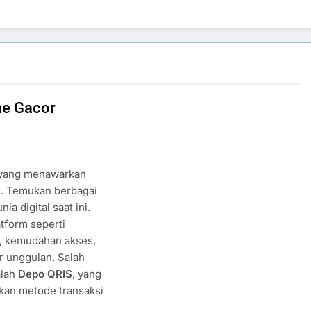
ne Gacor
a yang menawarkan
i. Temukan berbagai
a digital saat ini.
atform seperti
i, kemudahan akses,
r unggulan. Salah
alah
Depo QRIS
, yang
kan metode transaksi