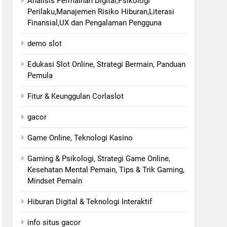
Analisis Permainan Digital,Psikologi
Perilaku,Manajemen Risiko Hiburan,Literasi
Finansial,UX dan Pengalaman Pengguna
demo slot
Edukasi Slot Online, Strategi Bermain, Panduan
Pemula
Fitur & Keunggulan Corlaslot
gacor
Game Online, Teknologi Kasino
Gaming & Psikologi, Strategi Game Online,
Kesehatan Mental Pemain, Tips & Trik Gaming,
Mindset Pemain
Hiburan Digital & Teknologi Interaktif
info situs gacor