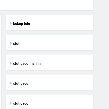
bokep tele
slot
slot gacor hari ini
slot gacor
slot gacor