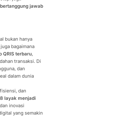
bertanggung jawab
al bukan hanya
i juga bagaimana
 QRIS terbaru
,
ahan transaksi. Di
ngguna, dan
deal dalam dunia
isiensi, dan
8 layak menjadi
 dan inovasi
igital yang semakin