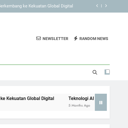
Berkembang ke Kekuatan Global Digital
e Modern dan Pengaruhnya bagi Gamer
alisasi Performa dan Keamanan Digital
NEWSLETTER
RANDOM NEWS
n Akses Praktis untuk Pengguna Modern
Berkembang ke Kekuatan Global Digital
e Modern dan Pengaruhnya bagi Gamer
alisasi Performa dan Keamanan Digital
lobal Digital
Teknologi AI dalam Game Modern dan P
5 Months Ago