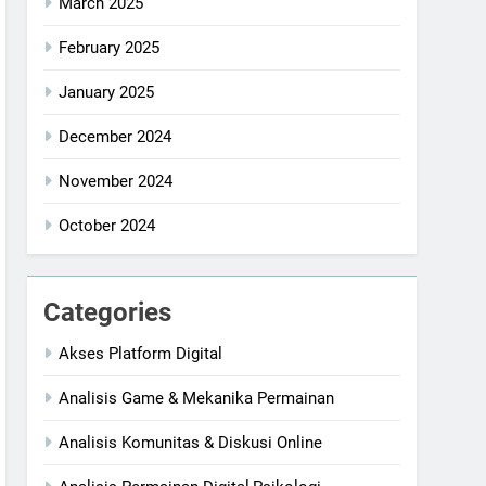
March 2025
February 2025
January 2025
December 2024
November 2024
October 2024
Categories
Akses Platform Digital
Analisis Game & Mekanika Permainan
Analisis Komunitas & Diskusi Online