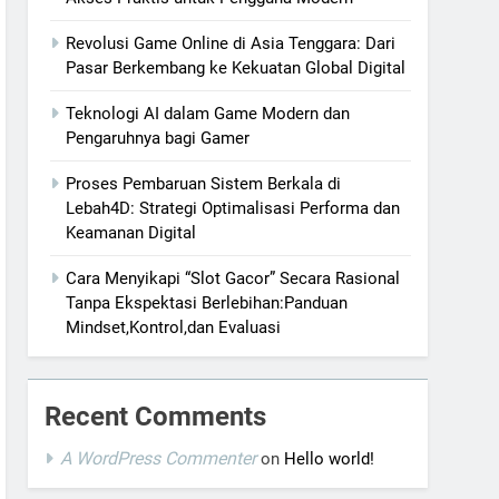
Revolusi Game Online di Asia Tenggara: Dari
Pasar Berkembang ke Kekuatan Global Digital
Teknologi AI dalam Game Modern dan
Pengaruhnya bagi Gamer
Proses Pembaruan Sistem Berkala di
Lebah4D: Strategi Optimalisasi Performa dan
Keamanan Digital
Cara Menyikapi “Slot Gacor” Secara Rasional
Tanpa Ekspektasi Berlebihan:Panduan
Mindset,Kontrol,dan Evaluasi
Recent Comments
A WordPress Commenter
on
Hello world!