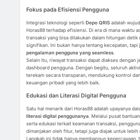
Fokus pada Efisiensi Pengguna
Integrasi teknologi seperti
Depo QRIS
adalah wujud
Horas88 terhadap efisiensi. Di era di mana waktu a
transaksi yang bisa dilakukan dalam hitungan detik 
signifikan. Ini bukan hanya tentang kecepatan, tapi
pengalaman pengguna yang seamless
.
Selain itu, riwayat transaksi dapat diakses dengan j
dashboard pengguna. Dengan begitu, seluruh aktiv
terekam secara transparan, mendukung kontrol da
keuangan pribadi yang lebih baik.
Edukasi dan Literasi Digital Pengguna
Satu hal menarik dari Horas88 adalah upayanya da
literasi digital penggunanya
. Melalui pusat bantuan
serta edukasi terkait keamanan transaksi, pengguna
dimanjakan oleh fitur, tetapi juga diajak untuk lebih
Langkah ini tidak hanya membangun kepercayaan, t