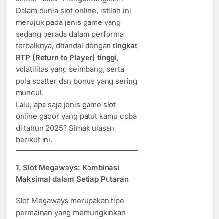
Dalam dunia slot online, istilah ini
merujuk pada jenis game yang
sedang berada dalam performa
terbaiknya, ditandai dengan
tingkat
RTP (Return to Player) tinggi
,
volatilitas yang seimbang, serta
pola scatter dan bonus yang sering
muncul.
Lalu, apa saja jenis game slot
online gacor yang patut kamu coba
di tahun 2025? Simak ulasan
berikut ini.
1.
Slot Megaways: Kombinasi
Maksimal dalam Setiap Putaran
Slot Megaways merupakan tipe
permainan yang memungkinkan