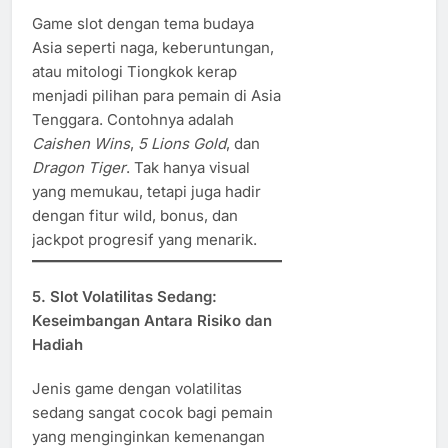
Game slot dengan tema budaya
Asia seperti naga, keberuntungan,
atau mitologi Tiongkok kerap
menjadi pilihan para pemain di Asia
Tenggara. Contohnya adalah
Caishen Wins
,
5 Lions Gold
, dan
Dragon Tiger
. Tak hanya visual
yang memukau, tetapi juga hadir
dengan fitur wild, bonus, dan
jackpot progresif yang menarik.
5.
Slot Volatilitas Sedang:
Keseimbangan Antara Risiko dan
Hadiah
Jenis game dengan volatilitas
sedang sangat cocok bagi pemain
yang menginginkan kemenangan