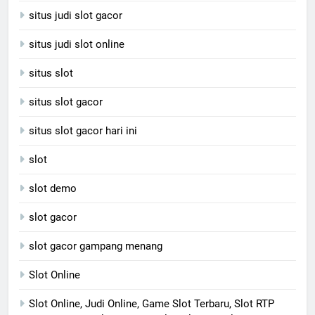
situs judi slot gacor
situs judi slot online
situs slot
situs slot gacor
situs slot gacor hari ini
slot
slot demo
slot gacor
slot gacor gampang menang
Slot Online
Slot Online, Judi Online, Game Slot Terbaru, Slot RTP