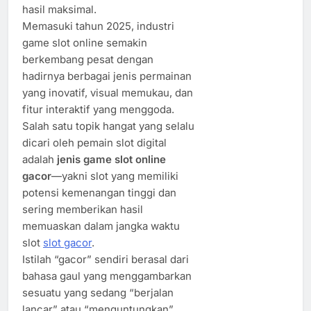
hasil maksimal.
Memasuki tahun 2025, industri
game slot online semakin
berkembang pesat dengan
hadirnya berbagai jenis permainan
yang inovatif, visual memukau, dan
fitur interaktif yang menggoda.
Salah satu topik hangat yang selalu
dicari oleh pemain slot digital
adalah
jenis game slot online
gacor
—yakni slot yang memiliki
potensi kemenangan tinggi dan
sering memberikan hasil
memuaskan dalam jangka waktu
slot
slot gacor
.
Istilah “gacor” sendiri berasal dari
bahasa gaul yang menggambarkan
sesuatu yang sedang “berjalan
lancar” atau “menguntungkan”.