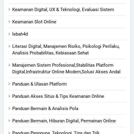
Keamanan Digital, UX & Teknologi, Evaluasi Sistem
Keamanan Slot Online
lebah4d
Literasi Digital, Manajemen Risiko, Psikologi Perilaku,
Analisis Probabilitas, Kebiasaan Sehat
Manajemen Sistem Profesional,Stabilitas Platform
Digital,Infrastruktur Online Modern,Solusi Akses Andal
Panduan & Ulasan Platform
Panduan Akses Situs & Tips Keamanan Online
Panduan Bermain & Analisis Pola
Panduan Bermain, Hiburan Digital, Permainan Online
Panduan Pengguna, Teknologi, Tips dan Trik