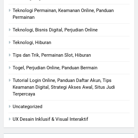
Teknologi Permainan, Keamanan Online, Panduan
Permainan
Teknologi, Bisnis Digital, Perjudian Online
Teknologi, Hiburan
Tips dan Trik, Permainan Slot, Hiburan
Togel, Perjudian Online, Panduan Bermain
Tutorial Login Online, Panduan Daftar Akun, Tips
Keamanan Digital, Strategi Akses Awal, Situs Judi
Terpercaya
Uncategorized
UX Desain Inklusif & Visual Interaktif