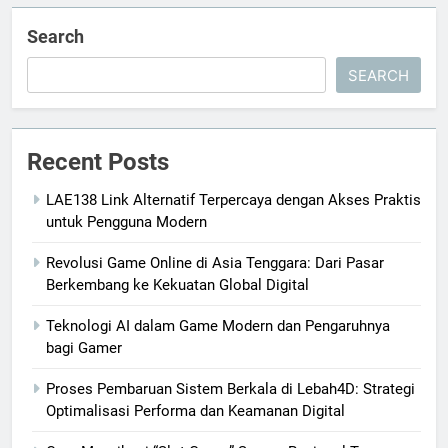
Search
SEARCH
Recent Posts
LAE138 Link Alternatif Terpercaya dengan Akses Praktis
untuk Pengguna Modern
Revolusi Game Online di Asia Tenggara: Dari Pasar
Berkembang ke Kekuatan Global Digital
Teknologi AI dalam Game Modern dan Pengaruhnya
bagi Gamer
Proses Pembaruan Sistem Berkala di Lebah4D: Strategi
Optimalisasi Performa dan Keamanan Digital