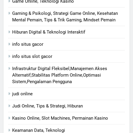
Game Online, Teknologi Kasino
Gaming & Psikologi, Strategi Game Online, Kesehatan
Mental Pemain, Tips & Trik Gaming, Mindset Pemain
Hiburan Digital & Teknologi Interaktif
info situs gacor
info situs slot gacor
Infrastruktur Digital Fleksibel,Manajemen Akses
Alternatif,Stabilitas Platform Online,Optimasi
Sistem,Pengalaman Pengguna
judi online
Judi Online, Tips & Strategi, Hiburan
Kasino Online, Slot Machines, Permainan Kasino
Keamanan Data, Teknologi