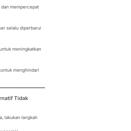
 dan mempercepat
er selalu diperbarui
n untuk meningkatkan
i untuk menghindari
rnatif Tidak
ka, lakukan langkah