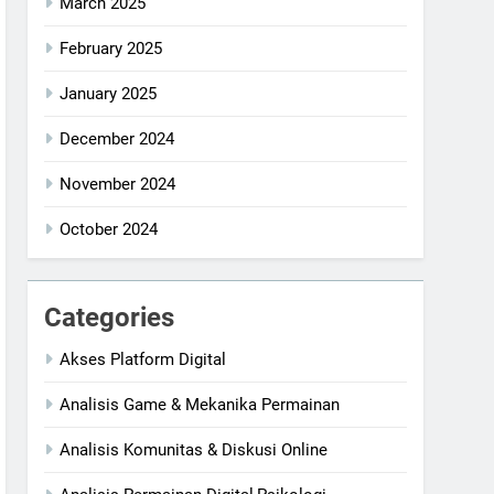
March 2025
February 2025
January 2025
December 2024
November 2024
October 2024
Categories
Akses Platform Digital
Analisis Game & Mekanika Permainan
Analisis Komunitas & Diskusi Online