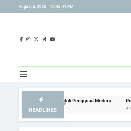
Skip
August 6, 2026
10:48:42 PM
to
content
TK 
Mendukung
an Akses Praktis untuk Pengguna Modern
Revolusi Game 
4 Months Ago
HEADLINES