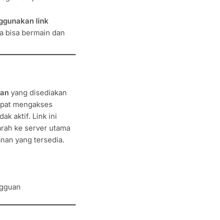
ggunakan link
da bisa bermain dan
gan
yang disediakan
apat mengakses
k aktif. Link ini
rah ke server utama
nan yang tersedia.
ngguan