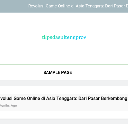
Revolusi Game Online di Asia Tenggara: Dari Pasar 
Teknologi AI dalam Gam
Proses Pembaruan Sistem Berkala di Lebah4D: Strategi Optim
LAE138 Link Alternatif Terpercaya denga
PSDAS Sulteng Prov
Revolusi Game Online di Asia Tenggara: Dari Pasar 
 Pendidikan Anak Usia Dini Di TK PSDAS Sulteng Prov.
Teknologi AI dalam Gam
SAMPLE PAGE
Proses Pembaruan Sistem Berkala di Lebah4D: Strategi Optim
Online di Asia Tenggara: Dari Pasar Berkembang ke Kekuatan G