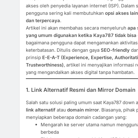
akses oleh penyedia layanan internet (ISP). Dalam s
pengguna sering kali membutuhkan
opsi akses lai
dan terpercaya
.
Artikel ini akan membahas secara menyeluruh
apa 
yang umum digunakan ketika Kaya787 tidak bisa 
bagaimana pengguna dapat mengamankan aktivitas d
keterbatasan. Ditulis dengan gaya
SEO-friendly
dan
prinsip
E-E-A-T (Experience, Expertise, Authoritat
Trustworthiness)
, artikel ini menyajikan informasi 
yang mengandalkan akses digital tanpa hambatan.
1. Link Alternatif Resmi dan Mirror Domain
Salah satu solusi paling umum saat Kaya787 down
link alternatif
atau
domain mirror
. Biasanya, pihak
menyiapkan beberapa domain cadangan yang:
Mengarah ke server utama namun menggun
berbeda