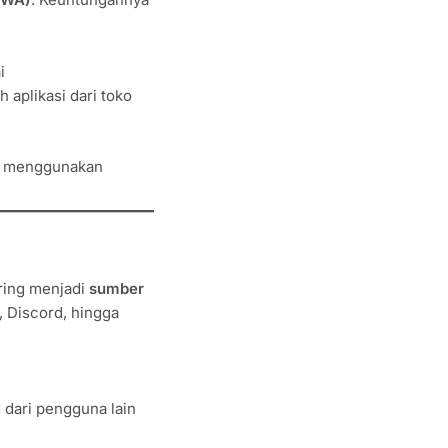
i
aplikasi dari toko
na menggunakan
ring menjadi
sumber
, Discord, hingga
 dari pengguna lain