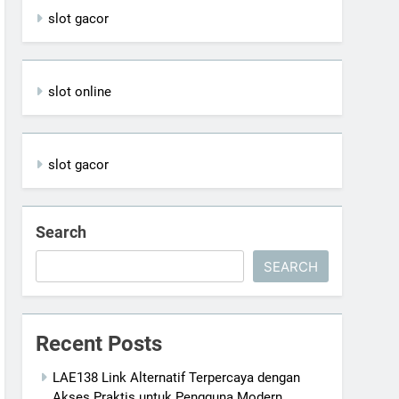
slot gacor
slot online
slot gacor
Search
SEARCH
Recent Posts
LAE138 Link Alternatif Terpercaya dengan
Akses Praktis untuk Pengguna Modern