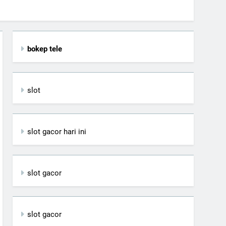
bokep tele
slot
slot gacor hari ini
slot gacor
slot gacor