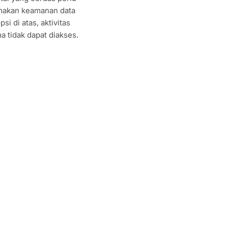
amakan keamanan data
 di atas, aktivitas
a tidak dapat diakses.