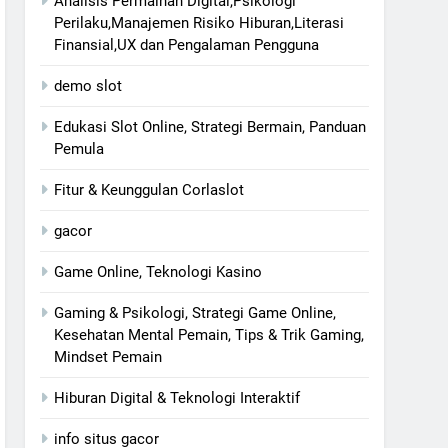
Analisis Permainan Digital,Psikologi
Perilaku,Manajemen Risiko Hiburan,Literasi
Finansial,UX dan Pengalaman Pengguna
demo slot
Edukasi Slot Online, Strategi Bermain, Panduan
Pemula
Fitur & Keunggulan Corlaslot
gacor
Game Online, Teknologi Kasino
Gaming & Psikologi, Strategi Game Online,
Kesehatan Mental Pemain, Tips & Trik Gaming,
Mindset Pemain
Hiburan Digital & Teknologi Interaktif
info situs gacor