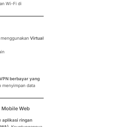
an Wi-Fi di
lah menggunakan
Virtual
ain
VPN berbayar yang
ko menyimpan data
au Mobile Web
n
aplikasi ringan
PWA)
. Keuntungannya