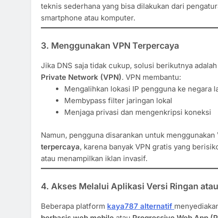
teknis sederhana yang bisa dilakukan dari pengatur
smartphone atau komputer.
3. Menggunakan VPN Terpercaya
Jika DNS saja tidak cukup, solusi berikutnya ada
Private Network (VPN)
. VPN membantu:
Mengalihkan lokasi IP pengguna ke negara l
Membypass filter jaringan lokal
Menjaga privasi dan mengenkripsi koneksi
Namun, pengguna disarankan untuk menggunakan
terpercaya
, karena banyak VPN gratis yang berisi
atau menampilkan iklan invasif.
4. Akses Melalui Aplikasi Versi Ringan at
Beberapa platform
kaya787 alternatif
menyediaka
berbasis web mobile
atau
Progressive Web App (