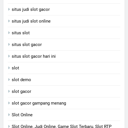
situs judi slot gacor
situs judi slot online
situs slot
situs slot gacor
situs slot gacor hari ini
slot
slot demo
slot gacor
slot gacor gampang menang
Slot Online
Slot Online, Judi Online, Game Slot Terbaru, Slot RTP