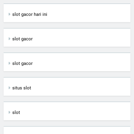
slot gacor hari ini
slot gacor
slot gacor
situs slot
slot