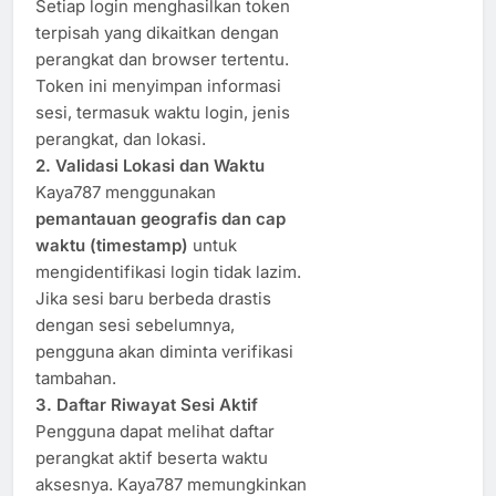
Setiap login menghasilkan token
terpisah yang dikaitkan dengan
perangkat dan browser tertentu.
Token ini menyimpan informasi
sesi, termasuk waktu login, jenis
perangkat, dan lokasi.
2. Validasi Lokasi dan Waktu
Kaya787 menggunakan
pemantauan geografis dan cap
waktu (timestamp)
untuk
mengidentifikasi login tidak lazim.
Jika sesi baru berbeda drastis
dengan sesi sebelumnya,
pengguna akan diminta verifikasi
tambahan.
3. Daftar Riwayat Sesi Aktif
Pengguna dapat melihat daftar
perangkat aktif beserta waktu
aksesnya. Kaya787 memungkinkan