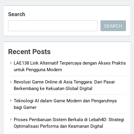
Search
SEARCH
Recent Posts
LAE138 Link Alternatif Terpercaya dengan Akses Praktis
untuk Pengguna Modern
Revolusi Game Online di Asia Tenggara: Dari Pasar
Berkembang ke Kekuatan Global Digital
Teknologi AI dalam Game Modern dan Pengaruhnya
bagi Gamer
Proses Pembaruan Sistem Berkala di Lebah4D: Strategi
Optimalisasi Performa dan Keamanan Digital