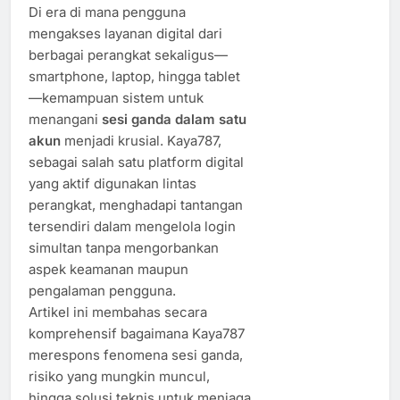
Di era di mana pengguna
mengakses layanan digital dari
berbagai perangkat sekaligus—
smartphone, laptop, hingga tablet
—kemampuan sistem untuk
menangani
sesi ganda dalam satu
akun
menjadi krusial. Kaya787,
sebagai salah satu platform digital
yang aktif digunakan lintas
perangkat, menghadapi tantangan
tersendiri dalam mengelola login
simultan tanpa mengorbankan
aspek keamanan maupun
pengalaman pengguna.
Artikel ini membahas secara
komprehensif bagaimana Kaya787
merespons fenomena sesi ganda,
risiko yang mungkin muncul,
hingga solusi teknis untuk menjaga