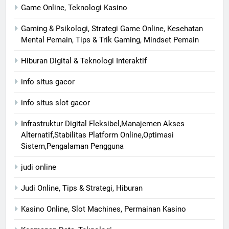
Game Online, Teknologi Kasino
Gaming & Psikologi, Strategi Game Online, Kesehatan
Mental Pemain, Tips & Trik Gaming, Mindset Pemain
Hiburan Digital & Teknologi Interaktif
info situs gacor
info situs slot gacor
Infrastruktur Digital Fleksibel,Manajemen Akses
Alternatif,Stabilitas Platform Online,Optimasi
Sistem,Pengalaman Pengguna
judi online
Judi Online, Tips & Strategi, Hiburan
Kasino Online, Slot Machines, Permainan Kasino