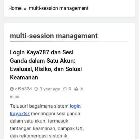
Home
multi-session management
multi-session management
Login Kaya787 dan Sesi
Ganda dalam Satu Akun:
Evaluasi, Risiko, dan Solusi
Keamanan
ef9d32d
1 year ago
0
6
mins
Telusuri bagaimana sistem
login
kaya787
menangani sesi ganda
dalam satu akun, termasuk
tantangan keamanan, dampak UX,
dan rekomendasi sistemik.