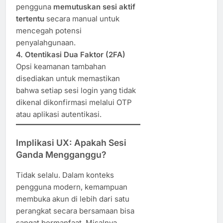
pengguna
memutuskan sesi aktif
tertentu
secara manual untuk
mencegah potensi
penyalahgunaan.
4. Otentikasi Dua Faktor (2FA)
Opsi keamanan tambahan
disediakan untuk memastikan
bahwa setiap sesi login yang tidak
dikenal dikonfirmasi melalui OTP
atau aplikasi autentikasi.
Implikasi UX: Apakah Sesi
Ganda Mengganggu?
Tidak selalu. Dalam konteks
pengguna modern, kemampuan
membuka akun di lebih dari satu
perangkat secara bersamaan bisa
sangat bermanfaat. Misalnya,