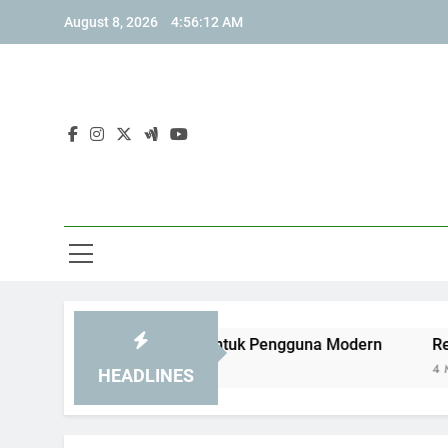
Skip
August 8, 2026
4:56:13 AM
to
content
TK 
Mendukung
an Akses Praktis untuk Pengguna Modern
Revolusi Game 
4 Months Ago
HEADLINES