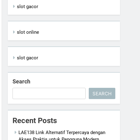
slot gacor
slot online
slot gacor
Search
SEARCH
Recent Posts
LAE138 Link Alternatif Terpercaya dengan
Akses Praktis untuk Pengguna Modern