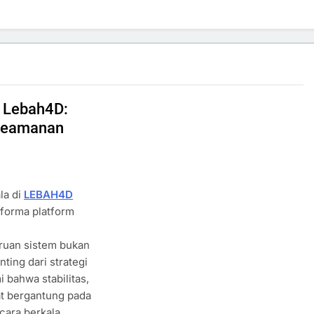
i Lebah4D:
 Keamanan
la di
LEBAH4D
rforma platform
ruan sistem bukan
ting dari strategi
bahwa stabilitas,
t bergantung pada
ara berkala.