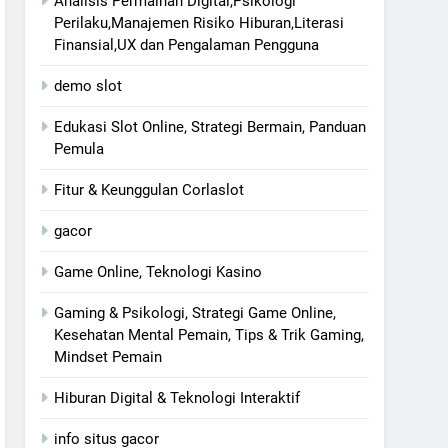
Analisis Permainan Digital,Psikologi
Perilaku,Manajemen Risiko Hiburan,Literasi
Finansial,UX dan Pengalaman Pengguna
demo slot
Edukasi Slot Online, Strategi Bermain, Panduan
Pemula
Fitur & Keunggulan Corlaslot
gacor
Game Online, Teknologi Kasino
Gaming & Psikologi, Strategi Game Online,
Kesehatan Mental Pemain, Tips & Trik Gaming,
Mindset Pemain
Hiburan Digital & Teknologi Interaktif
info situs gacor