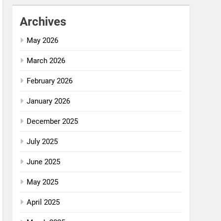
Archives
May 2026
March 2026
February 2026
January 2026
December 2025
July 2025
June 2025
May 2025
April 2025