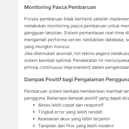
Monitoring Pasca Pembaruan
Proses pembaruan tidak berhenti setelah implemen
melakukan monitoring pasca pembaruan untuk mema
gangguan lanjutan. Sistem pemantauan real-time d
mengamati performa server, kestabilan database, se
yang mungkin muncul.
Jika ditemukan anomali, tim teknis segera melakuk
sistem kembali optimal. Pendekatan ini menunjukk
prinsip continuous improvement dalam pengelolaan 
Dampak Positif bagi Pengalaman Penggun
Pembaruan sistem berkala memberikan manfaat la
pengguna. Beberapa dampak positif yang dapat dira
Akses lebih cepat dan responsif
Tingkat error yang lebih rendah
Keamanan akun yang lebih terjamin
Tampilan dan fitur yang lebih modern