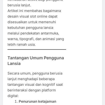
berusia lanjut.
Artikel ini membahas bagaimana
desain visual slot online dapat
disesuaikan untuk memenuhi
kebutuhan pengguna lansia
melalui pendekatan antarmuka,
warna, tipografi, dan animasi yang
lebih ramah usia.
Tantangan Umum Pengguna
Lansia
Secara umum, pengguna berusia
lanjut menghadapi beberapa
tantangan visual dan kognitif saat
berinteraksi dengan platform
digital:
Penurunan ketajaman