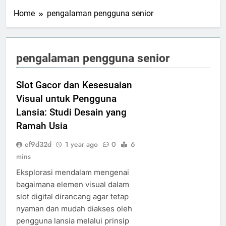
Home
pengalaman pengguna senior
pengalaman pengguna senior
Slot Gacor dan Kesesuaian
Visual untuk Pengguna
Lansia: Studi Desain yang
Ramah Usia
ef9d32d
1 year ago
0
6
mins
Eksplorasi mendalam mengenai
bagaimana elemen visual dalam
slot digital dirancang agar tetap
nyaman dan mudah diakses oleh
pengguna lansia melalui prinsip