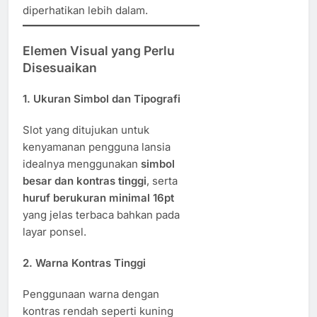
diperhatikan lebih dalam.
Elemen Visual yang Perlu
Disesuaikan
1.
Ukuran Simbol dan Tipografi
Slot yang ditujukan untuk
kenyamanan pengguna lansia
idealnya menggunakan
simbol
besar dan kontras tinggi
, serta
huruf berukuran minimal 16pt
yang jelas terbaca bahkan pada
layar ponsel.
2.
Warna Kontras Tinggi
Penggunaan warna dengan
kontras rendah seperti kuning