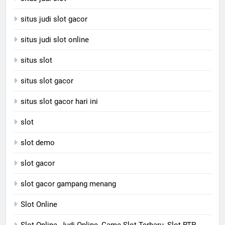
situs judi slot gacor
situs judi slot online
situs slot
situs slot gacor
situs slot gacor hari ini
slot
slot demo
slot gacor
slot gacor gampang menang
Slot Online