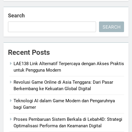
Search
SEARCH
Recent Posts
LAE138 Link Alternatif Terpercaya dengan Akses Praktis
untuk Pengguna Modern
Revolusi Game Online di Asia Tenggara: Dari Pasar
Berkembang ke Kekuatan Global Digital
Teknologi AI dalam Game Modern dan Pengaruhnya
bagi Gamer
Proses Pembaruan Sistem Berkala di Lebah4D: Strategi
Optimalisasi Performa dan Keamanan Digital