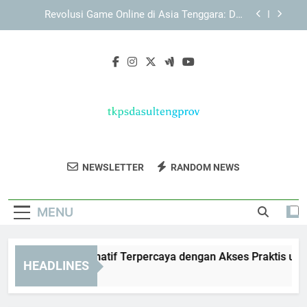
Skip
Teknologi AI dalam Game Modern dan
to
Pengaruhnya bagi Gamer
content
Proses Pembaruan Sistem Berkala di Lebah4D:
Strategi Optimalisasi Performa dan Keamanan
Digital
LAE138 Link Alternatif Terpercaya dengan Akses
Praktis untuk Pengguna Modern
Revolusi Game Online di Asia Tenggara: Dari
Pasar Berkembang ke Kekuatan Global Digital
Teknologi AI dalam Game Modern dan
Pengaruhnya bagi Gamer
TK PSDAS
Mendukung Pendidikan Anak Usia Dini Di
Proses Pembaruan Sistem Berkala di Lebah4D:
NEWSLETTER
RANDOM NEWS
Sulteng Prov
Strategi Optimalisasi Performa dan Keamanan
TK PSDAS Sulteng Prov.
Digital
MENU
E138 Link Alternatif Terpercaya dengan Akses Praktis untuk
HEADLINES
onths Ago