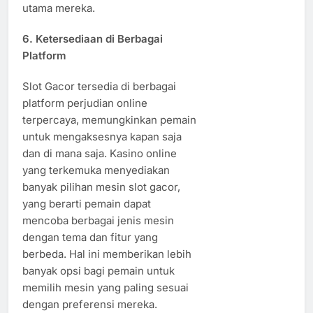
utama mereka.
6. Ketersediaan di Berbagai
Platform
Slot Gacor tersedia di berbagai
platform perjudian online
terpercaya, memungkinkan pemain
untuk mengaksesnya kapan saja
dan di mana saja. Kasino online
yang terkemuka menyediakan
banyak pilihan mesin slot gacor,
yang berarti pemain dapat
mencoba berbagai jenis mesin
dengan tema dan fitur yang
berbeda. Hal ini memberikan lebih
banyak opsi bagi pemain untuk
memilih mesin yang paling sesuai
dengan preferensi mereka.