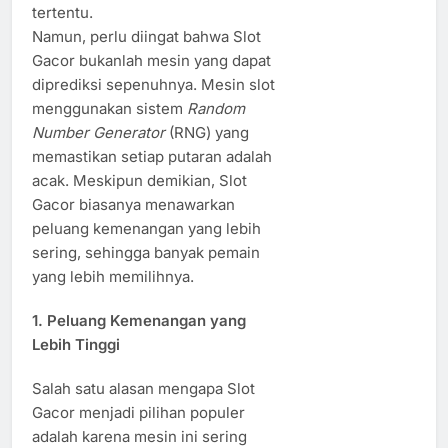
tertentu.
Namun, perlu diingat bahwa Slot
Gacor bukanlah mesin yang dapat
diprediksi sepenuhnya. Mesin slot
menggunakan sistem
Random
Number Generator
(RNG) yang
memastikan setiap putaran adalah
acak. Meskipun demikian, Slot
Gacor biasanya menawarkan
peluang kemenangan yang lebih
sering, sehingga banyak pemain
yang lebih memilihnya.
1. Peluang Kemenangan yang
Lebih Tinggi
Salah satu alasan mengapa Slot
Gacor menjadi pilihan populer
adalah karena mesin ini sering