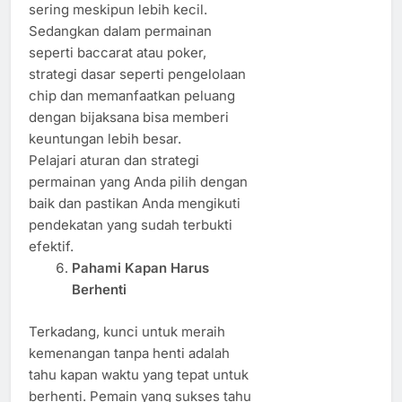
sering meskipun lebih kecil.
Sedangkan dalam permainan
seperti baccarat atau poker,
strategi dasar seperti pengelolaan
chip dan memanfaatkan peluang
dengan bijaksana bisa memberi
keuntungan lebih besar.
Pelajari aturan dan strategi
permainan yang Anda pilih dengan
baik dan pastikan Anda mengikuti
pendekatan yang sudah terbukti
efektif.
Pahami Kapan Harus
Berhenti
Terkadang, kunci untuk meraih
kemenangan tanpa henti adalah
tahu kapan waktu yang tepat untuk
berhenti. Pemain yang sukses tahu