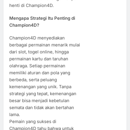
henti di Champion4D.
Mengapa Strategi Itu Penting di
Champion4D?
Champion4D menyediakan
berbagai permainan menarik mulai
dari slot, togel online, hingga
permainan kartu dan taruhan
olahraga. Setiap permainan
memiliki aturan dan pola yang
berbeda, serta peluang
kemenangan yang unik. Tanpa
strategi yang tepat, kemenangan
besar bisa menjadi kebetulan
semata dan tidak akan bertahan
lama.
Pemain yang sukses di
Champion4D tahu bahwa untuk