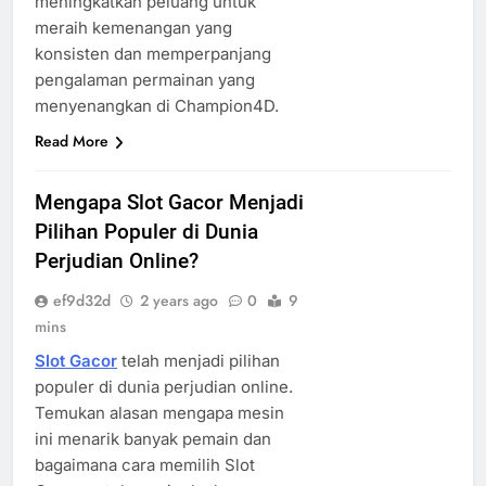
meningkatkan peluang untuk
meraih kemenangan yang
konsisten dan memperpanjang
pengalaman permainan yang
menyenangkan di Champion4D.
Read More
Mengapa Slot Gacor Menjadi
Pilihan Populer di Dunia
Perjudian Online?
ef9d32d
2 years ago
0
9
mins
Slot Gacor
telah menjadi pilihan
populer di dunia perjudian online.
Temukan alasan mengapa mesin
ini menarik banyak pemain dan
bagaimana cara memilih Slot