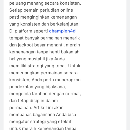
peluang menang secara konsisten.
Setiap pemain perjudian online
pasti menginginkan kemenangan
yang konsisten dan berkelanjutan.
Di platform seperti
champion4d
,
tempat banyak permainan menarik
dan jackpot besar menanti, meraih
kemenangan tanpa henti bukanlah
hal yang mustahil jika Anda
memiliki strategi yang tepat. Untuk
memenangkan permainan secara
konsisten, Anda perlu menerapkan
pendekatan yang bijaksana,
mengelola taruhan dengan cermat,
dan tetap disiplin dalam
permainan. Artikel ini akan
membahas bagaimana Anda bisa
mengatur strategi yang efektif
untuk meraih kemenangan tanpa