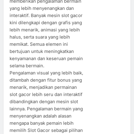
memberikan pengalaman bermain
yang lebih menyenangkan dan
interaktif. Banyak mesin slot gacor
kini dilengkapi dengan grafis yang
lebih menarik, animasi yang lebih
halus, serta suara yang lebih
memikat. Semua elemen ini
bertujuan untuk meningkatkan
kenyamanan dan keseruan pemain
selama bermain.
Pengalaman visual yang lebih baik,
ditambah dengan fitur bonus yang
menarik, menjadikan permainan
slot gacor lebih seru dan interaktif
dibandingkan dengan mesin slot
lainnya. Pengalaman bermain yang
menyenangkan adalah alasan
mengapa banyak pemain lebih
memilih Slot Gacor sebagai pilihan