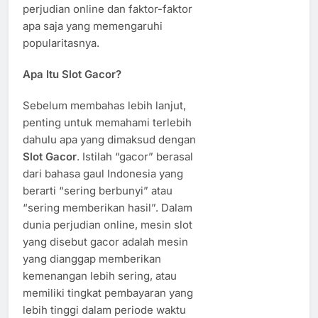
perjudian online dan faktor-faktor
apa saja yang memengaruhi
popularitasnya.
Apa Itu Slot Gacor?
Sebelum membahas lebih lanjut,
penting untuk memahami terlebih
dahulu apa yang dimaksud dengan
Slot Gacor
. Istilah “gacor” berasal
dari bahasa gaul Indonesia yang
berarti “sering berbunyi” atau
“sering memberikan hasil”. Dalam
dunia perjudian online, mesin slot
yang disebut gacor adalah mesin
yang dianggap memberikan
kemenangan lebih sering, atau
memiliki tingkat pembayaran yang
lebih tinggi dalam periode waktu