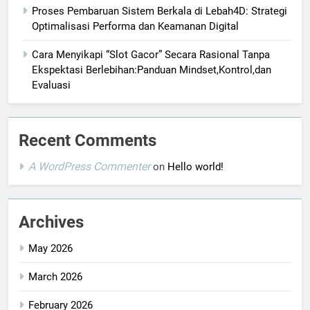
Proses Pembaruan Sistem Berkala di Lebah4D: Strategi
Optimalisasi Performa dan Keamanan Digital
Cara Menyikapi “Slot Gacor” Secara Rasional Tanpa
Ekspektasi Berlebihan:Panduan Mindset,Kontrol,dan
Evaluasi
Recent Comments
A WordPress Commenter
on
Hello world!
Archives
May 2026
March 2026
February 2026