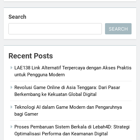
Search
SEARCH
Recent Posts
LAE138 Link Alternatif Terpercaya dengan Akses Praktis
untuk Pengguna Modern
Revolusi Game Online di Asia Tenggara: Dari Pasar
Berkembang ke Kekuatan Global Digital
Teknologi AI dalam Game Modern dan Pengaruhnya
bagi Gamer
Proses Pembaruan Sistem Berkala di Lebah4D: Strategi
Optimalisasi Performa dan Keamanan Digital