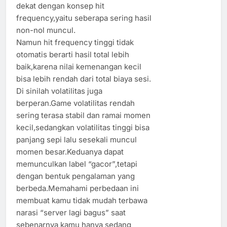
dekat dengan konsep hit
frequency,yaitu seberapa sering hasil
non-nol muncul.
Namun hit frequency tinggi tidak
otomatis berarti hasil total lebih
baik,karena nilai kemenangan kecil
bisa lebih rendah dari total biaya sesi.
Di sinilah volatilitas juga
berperan.Game volatilitas rendah
sering terasa stabil dan ramai momen
kecil,sedangkan volatilitas tinggi bisa
panjang sepi lalu sesekali muncul
momen besar.Keduanya dapat
memunculkan label “gacor”,tetapi
dengan bentuk pengalaman yang
berbeda.Memahami perbedaan ini
membuat kamu tidak mudah terbawa
narasi “server lagi bagus” saat
sebenarnya kamu hanya sedang