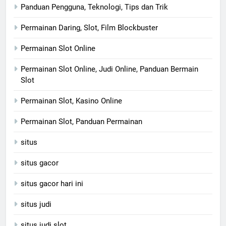
Panduan Pengguna, Teknologi, Tips dan Trik
Permainan Daring, Slot, Film Blockbuster
Permainan Slot Online
Permainan Slot Online, Judi Online, Panduan Bermain
Slot
Permainan Slot, Kasino Online
Permainan Slot, Panduan Permainan
situs
situs gacor
situs gacor hari ini
situs judi
situs judi slot