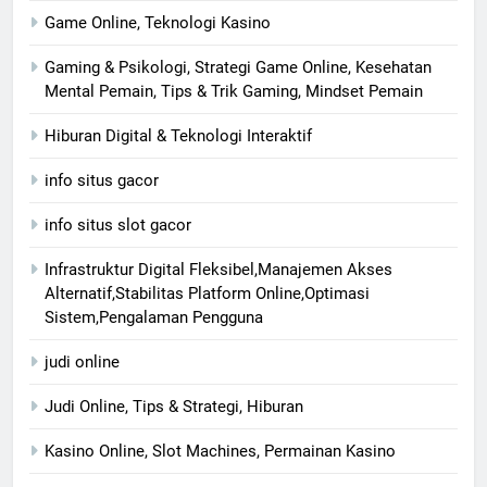
Game Online, Teknologi Kasino
Gaming & Psikologi, Strategi Game Online, Kesehatan
Mental Pemain, Tips & Trik Gaming, Mindset Pemain
Hiburan Digital & Teknologi Interaktif
info situs gacor
info situs slot gacor
Infrastruktur Digital Fleksibel,Manajemen Akses
Alternatif,Stabilitas Platform Online,Optimasi
Sistem,Pengalaman Pengguna
judi online
Judi Online, Tips & Strategi, Hiburan
Kasino Online, Slot Machines, Permainan Kasino