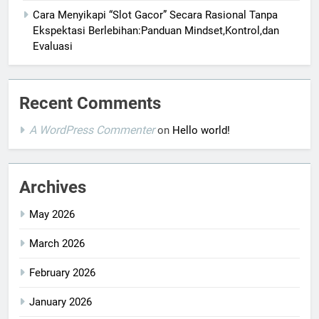
Cara Menyikapi “Slot Gacor” Secara Rasional Tanpa
Ekspektasi Berlebihan:Panduan Mindset,Kontrol,dan
Evaluasi
Recent Comments
A WordPress Commenter
on
Hello world!
Archives
May 2026
March 2026
February 2026
January 2026