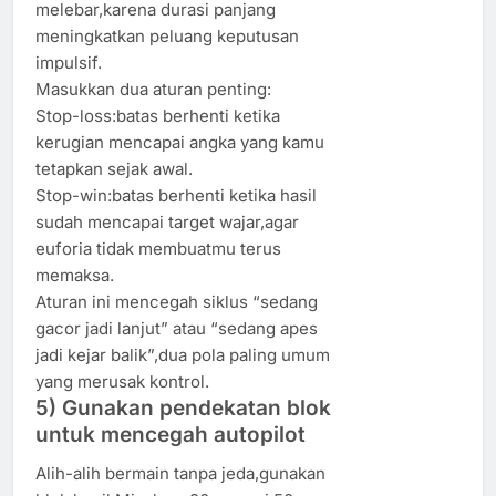
melebar,karena durasi panjang
meningkatkan peluang keputusan
impulsif.
Masukkan dua aturan penting:
Stop-loss:batas berhenti ketika
kerugian mencapai angka yang kamu
tetapkan sejak awal.
Stop-win:batas berhenti ketika hasil
sudah mencapai target wajar,agar
euforia tidak membuatmu terus
memaksa.
Aturan ini mencegah siklus “sedang
gacor jadi lanjut” atau “sedang apes
jadi kejar balik”,dua pola paling umum
yang merusak kontrol.
5) Gunakan pendekatan blok
untuk mencegah autopilot
Alih-alih bermain tanpa jeda,gunakan