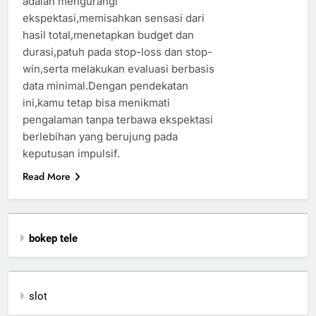
adalah mengurangi
ekspektasi,memisahkan sensasi dari
hasil total,menetapkan budget dan
durasi,patuh pada stop-loss dan stop-
win,serta melakukan evaluasi berbasis
data minimal.Dengan pendekatan
ini,kamu tetap bisa menikmati
pengalaman tanpa terbawa ekspektasi
berlebihan yang berujung pada
keputusan impulsif.
Read More
bokep tele
slot