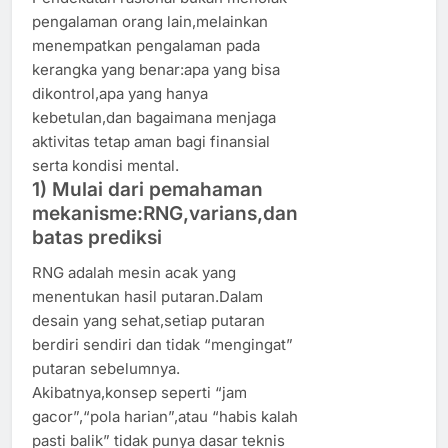
pengalaman orang lain,melainkan
menempatkan pengalaman pada
kerangka yang benar:apa yang bisa
dikontrol,apa yang hanya
kebetulan,dan bagaimana menjaga
aktivitas tetap aman bagi finansial
serta kondisi mental.
1) Mulai dari pemahaman
mekanisme:RNG,varians,dan
batas prediksi
RNG adalah mesin acak yang
menentukan hasil putaran.Dalam
desain yang sehat,setiap putaran
berdiri sendiri dan tidak “mengingat”
putaran sebelumnya.
Akibatnya,konsep seperti “jam
gacor”,“pola harian”,atau “habis kalah
pasti balik” tidak punya dasar teknis