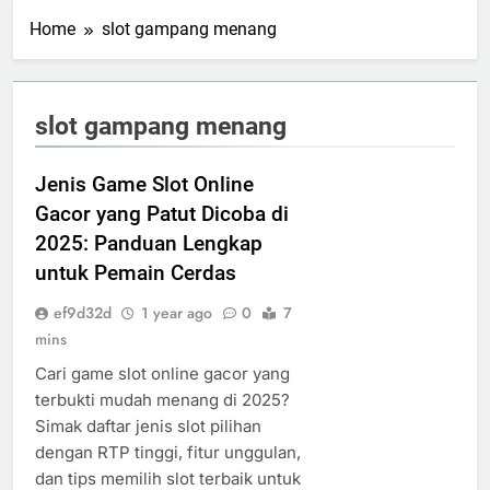
Home
slot gampang menang
slot gampang menang
Jenis Game Slot Online
Gacor yang Patut Dicoba di
2025: Panduan Lengkap
untuk Pemain Cerdas
ef9d32d
1 year ago
0
7
mins
Cari game slot online gacor yang
terbukti mudah menang di 2025?
Simak daftar jenis slot pilihan
dengan RTP tinggi, fitur unggulan,
dan tips memilih slot terbaik untuk