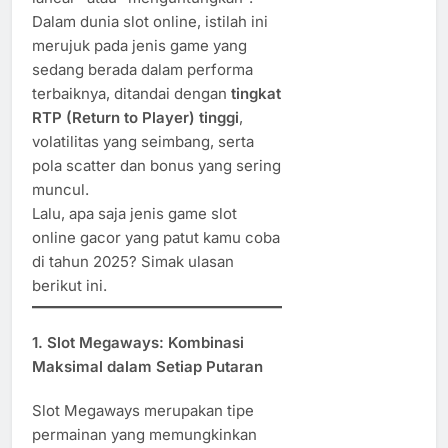
Dalam dunia slot online, istilah ini
merujuk pada jenis game yang
sedang berada dalam performa
terbaiknya, ditandai dengan
tingkat
RTP (Return to Player) tinggi
,
volatilitas yang seimbang, serta
pola scatter dan bonus yang sering
muncul.
Lalu, apa saja jenis game slot
online gacor yang patut kamu coba
di tahun 2025? Simak ulasan
berikut ini.
1.
Slot Megaways: Kombinasi
Maksimal dalam Setiap Putaran
Slot Megaways merupakan tipe
permainan yang memungkinkan