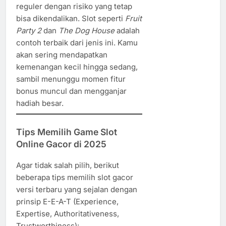
reguler dengan risiko yang tetap
bisa dikendalikan. Slot seperti
Fruit
Party 2
dan
The Dog House
adalah
contoh terbaik dari jenis ini. Kamu
akan sering mendapatkan
kemenangan kecil hingga sedang,
sambil menunggu momen fitur
bonus muncul dan mengganjar
hadiah besar.
Tips Memilih Game Slot
Online Gacor di 2025
Agar tidak salah pilih, berikut
beberapa tips memilih slot gacor
versi terbaru yang sejalan dengan
prinsip E-E-A-T (Experience,
Expertise, Authoritativeness,
Trustworthiness):