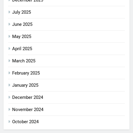
December 2025
July 2025
June 2025
May 2025
April 2025
March 2025
February 2025
January 2025
December 2024
November 2024
October 2024