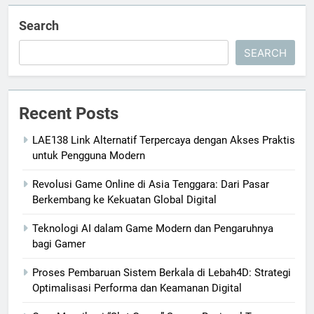
Search
SEARCH
Recent Posts
LAE138 Link Alternatif Terpercaya dengan Akses Praktis
untuk Pengguna Modern
Revolusi Game Online di Asia Tenggara: Dari Pasar
Berkembang ke Kekuatan Global Digital
Teknologi AI dalam Game Modern dan Pengaruhnya
bagi Gamer
Proses Pembaruan Sistem Berkala di Lebah4D: Strategi
Optimalisasi Performa dan Keamanan Digital