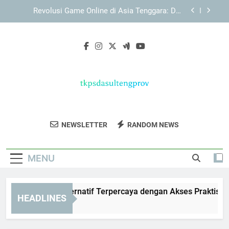
Skip
Revolusi Game Online di Asia Tenggara: Dari
to
Pasar Berkembang ke Kekuatan Global Digital
content
Teknologi AI dalam Game Modern dan
Pengaruhnya bagi Gamer
Proses Pembaruan Sistem Berkala di Lebah4D:
Strategi Optimalisasi Performa dan Keamanan
Digital
LAE138 Link Alternatif Terpercaya dengan Akses
Praktis untuk Pengguna Modern
Revolusi Game Online di Asia Tenggara: Dari
Pasar Berkembang ke Kekuatan Global Digital
TK PSDAS
Mendukung Pendidikan Anak Usia Dini Di
Teknologi AI dalam Game Modern dan
NEWSLETTER
RANDOM NEWS
Sulteng Prov
Pengaruhnya bagi Gamer
TK PSDAS Sulteng Prov.
Proses Pembaruan Sistem Berkala di Lebah4D:
Strategi Optimalisasi Performa dan Keamanan
MENU
Digital
LAE138 Link Alternatif Terpercaya dengan Akses Praktis un
HEADLINES
3 Months Ago