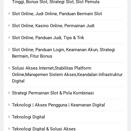
Tinggi, Bonus Slot, Strategi Slot, Slot Pemula
Slot Online, Judi Online, Panduan Bermain Slot
Slot Online, Kasino Online, Permainan Judi
Slot Online, Panduan Judi, Tips & Trik
Slot Online, Panduan Login, Keamanan Akun, Strategi
Bermain, Fitur Bonus
Solusi Akses Internet,Stabilitas Platform
Online,Manajemen Sistem Akses,Keandalan Infrastruktur
Digital
Strategi Permainan Slot & Pola Kombinasi
Teknologi | Akses Pengguna | Keamanan Digital
Teknologi Digital
Teknologi Digital & Solusi Akses