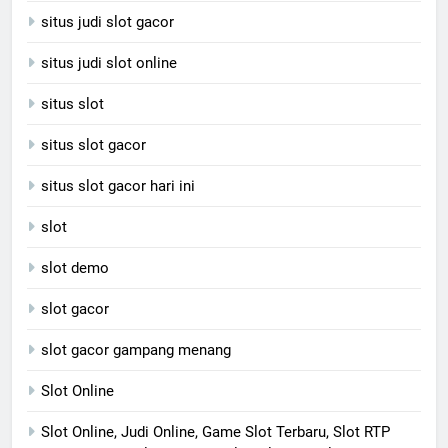
situs judi slot gacor
situs judi slot online
situs slot
situs slot gacor
situs slot gacor hari ini
slot
slot demo
slot gacor
slot gacor gampang menang
Slot Online
Slot Online, Judi Online, Game Slot Terbaru, Slot RTP