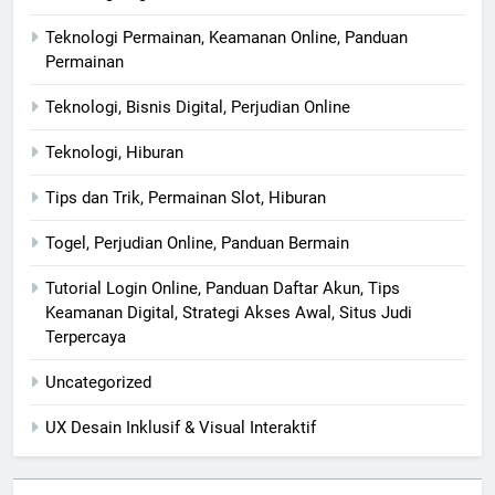
Teknologi Permainan, Keamanan Online, Panduan
Permainan
Teknologi, Bisnis Digital, Perjudian Online
Teknologi, Hiburan
Tips dan Trik, Permainan Slot, Hiburan
Togel, Perjudian Online, Panduan Bermain
Tutorial Login Online, Panduan Daftar Akun, Tips
Keamanan Digital, Strategi Akses Awal, Situs Judi
Terpercaya
Uncategorized
UX Desain Inklusif & Visual Interaktif