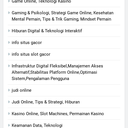
Game Online, Teknologi Kasino
Gaming & Psikologi, Strategi Game Online, Kesehatan
Mental Pemain, Tips & Trik Gaming, Mindset Pemain
Hiburan Digital & Teknologi Interaktif
info situs gacor
info situs slot gacor
Infrastruktur Digital Fleksibel,Manajemen Akses
Alternatif,Stabilitas Platform Online,Optimasi
Sistem,Pengalaman Pengguna
judi online
Judi Online, Tips & Strategi, Hiburan
Kasino Online, Slot Machines, Permainan Kasino
Keamanan Data, Teknologi