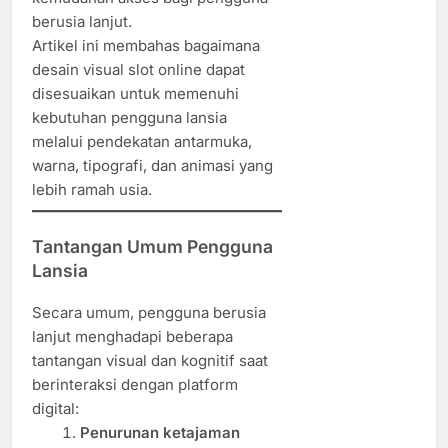
berusia lanjut.
Artikel ini membahas bagaimana
desain visual slot online dapat
disesuaikan untuk memenuhi
kebutuhan pengguna lansia
melalui pendekatan antarmuka,
warna, tipografi, dan animasi yang
lebih ramah usia.
Tantangan Umum Pengguna
Lansia
Secara umum, pengguna berusia
lanjut menghadapi beberapa
tantangan visual dan kognitif saat
berinteraksi dengan platform
digital:
Penurunan ketajaman