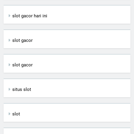
slot gacor hari ini
slot gacor
slot gacor
situs slot
slot