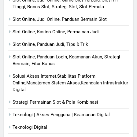
Slot Online, Judi Online, Game Slot Terbaru, Slot RTP
Tinggi, Bonus Slot, Strategi Slot, Slot Pemula
Slot Online, Judi Online, Panduan Bermain Slot
Slot Online, Kasino Online, Permainan Judi
Slot Online, Panduan Judi, Tips & Trik
Slot Online, Panduan Login, Keamanan Akun, Strategi
Bermain, Fitur Bonus
Solusi Akses Internet,Stabilitas Platform
Online,Manajemen Sistem Akses,Keandalan Infrastruktur
Digital
Strategi Permainan Slot & Pola Kombinasi
Teknologi | Akses Pengguna | Keamanan Digital
Teknologi Digital