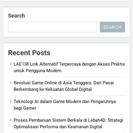
Search
SEARCH
Recent Posts
LAE138 Link Alternatif Terpercaya dengan Akses Praktis
untuk Pengguna Modern
Revolusi Game Online di Asia Tenggara: Dari Pasar
Berkembang ke Kekuatan Global Digital
Teknologi AI dalam Game Modern dan Pengaruhnya
bagi Gamer
Proses Pembaruan Sistem Berkala di Lebah4D: Strategi
Optimalisasi Performa dan Keamanan Digital