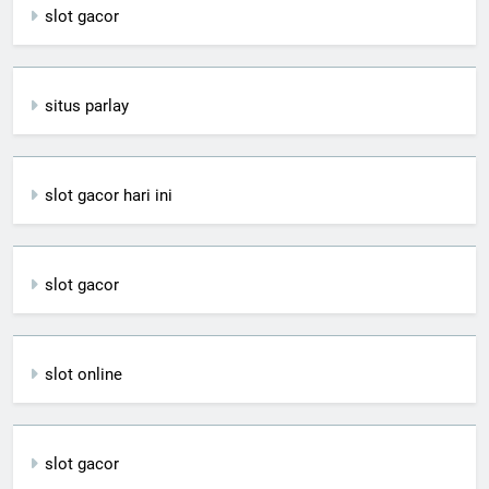
slot gacor
situs parlay
slot gacor hari ini
slot gacor
slot online
slot gacor