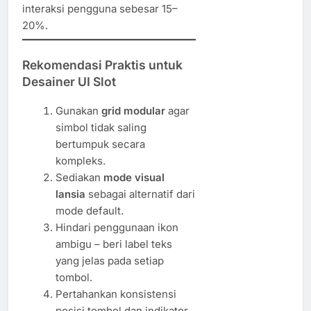
interaksi pengguna sebesar 15–
20%.
Rekomendasi Praktis untuk
Desainer UI Slot
Gunakan
grid modular
agar
simbol tidak saling
bertumpuk secara
kompleks.
Sediakan
mode visual
lansia
sebagai alternatif dari
mode default.
Hindari penggunaan ikon
ambigu – beri label teks
yang jelas pada setiap
tombol.
Pertahankan konsistensi
posisi tombol dan indikator