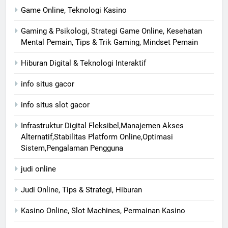
Game Online, Teknologi Kasino
Gaming & Psikologi, Strategi Game Online, Kesehatan
Mental Pemain, Tips & Trik Gaming, Mindset Pemain
Hiburan Digital & Teknologi Interaktif
info situs gacor
info situs slot gacor
Infrastruktur Digital Fleksibel,Manajemen Akses
Alternatif,Stabilitas Platform Online,Optimasi
Sistem,Pengalaman Pengguna
judi online
Judi Online, Tips & Strategi, Hiburan
Kasino Online, Slot Machines, Permainan Kasino