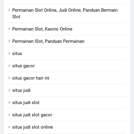
Permainan Slot Online, Judi Online, Panduan Bermain
Slot
Permainan Slot, Kasino Online
Permainan Slot, Panduan Permainan
situs
situs gacor
situs gacor hari ini
situs judi
situs judi slot
situs judi slot gacor
situs judi slot online