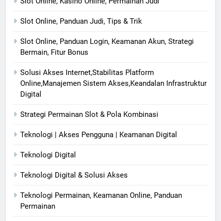
Slot Online, Kasino Online, Permainan Judi
Slot Online, Panduan Judi, Tips & Trik
Slot Online, Panduan Login, Keamanan Akun, Strategi
Bermain, Fitur Bonus
Solusi Akses Internet,Stabilitas Platform
Online,Manajemen Sistem Akses,Keandalan Infrastruktur
Digital
Strategi Permainan Slot & Pola Kombinasi
Teknologi | Akses Pengguna | Keamanan Digital
Teknologi Digital
Teknologi Digital & Solusi Akses
Teknologi Permainan, Keamanan Online, Panduan
Permainan