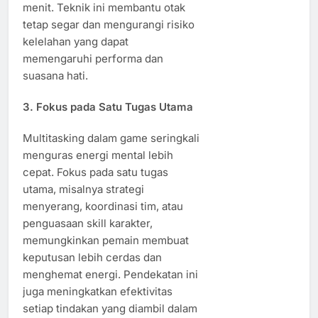
menit. Teknik ini membantu otak
tetap segar dan mengurangi risiko
kelelahan yang dapat
memengaruhi performa dan
suasana hati.
3. Fokus pada Satu Tugas Utama
Multitasking dalam game seringkali
menguras energi mental lebih
cepat. Fokus pada satu tugas
utama, misalnya strategi
menyerang, koordinasi tim, atau
penguasaan skill karakter,
memungkinkan pemain membuat
keputusan lebih cerdas dan
menghemat energi. Pendekatan ini
juga meningkatkan efektivitas
setiap tindakan yang diambil dalam