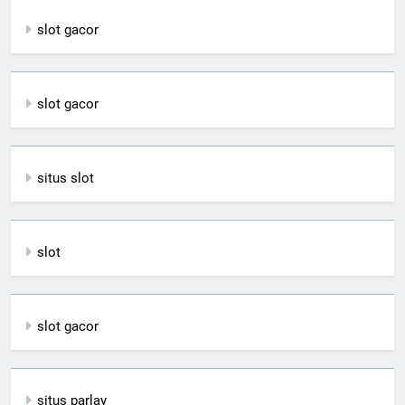
slot gacor
slot gacor
situs slot
slot
slot gacor
situs parlay