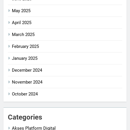
May 2025
April 2025
March 2025
February 2025
January 2025
December 2024
November 2024
October 2024
Categories
Akses Platform Digital