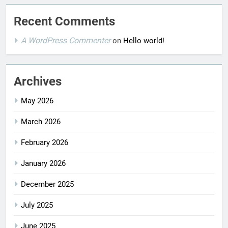
Recent Comments
A WordPress Commenter
on
Hello world!
Archives
May 2026
March 2026
February 2026
January 2026
December 2025
July 2025
June 2025