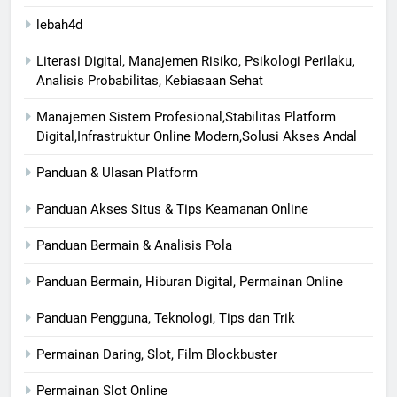
lebah4d
Literasi Digital, Manajemen Risiko, Psikologi Perilaku,
Analisis Probabilitas, Kebiasaan Sehat
Manajemen Sistem Profesional,Stabilitas Platform
Digital,Infrastruktur Online Modern,Solusi Akses Andal
Panduan & Ulasan Platform
Panduan Akses Situs & Tips Keamanan Online
Panduan Bermain & Analisis Pola
Panduan Bermain, Hiburan Digital, Permainan Online
Panduan Pengguna, Teknologi, Tips dan Trik
Permainan Daring, Slot, Film Blockbuster
Permainan Slot Online