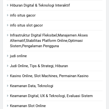
Hiburan Digital & Teknologi Interaktif
info situs gacor
info situs slot gacor
Infrastruktur Digital Fleksibel,Manajemen Akses
Alternatif,Stabilitas Platform Online,Optimasi
Sistem,Pengalaman Pengguna
judi online
Judi Online, Tips & Strategi, Hiburan
Kasino Online, Slot Machines, Permainan Kasino
Keamanan Data, Teknologi
Keamanan Digital, UX & Teknologi, Evaluasi Sistem
Keamanan Slot Online