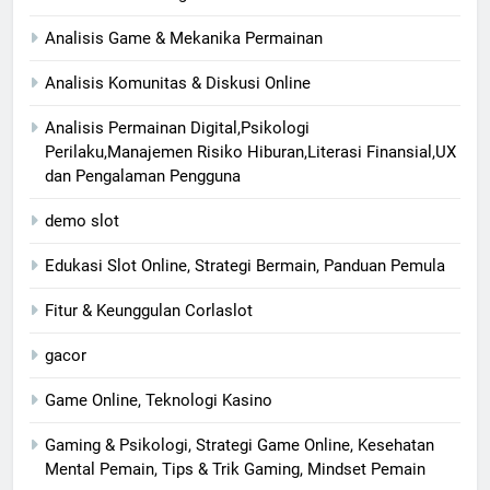
Analisis Game & Mekanika Permainan
Analisis Komunitas & Diskusi Online
Analisis Permainan Digital,Psikologi
Perilaku,Manajemen Risiko Hiburan,Literasi Finansial,UX
dan Pengalaman Pengguna
demo slot
Edukasi Slot Online, Strategi Bermain, Panduan Pemula
Fitur & Keunggulan Corlaslot
gacor
Game Online, Teknologi Kasino
Gaming & Psikologi, Strategi Game Online, Kesehatan
Mental Pemain, Tips & Trik Gaming, Mindset Pemain