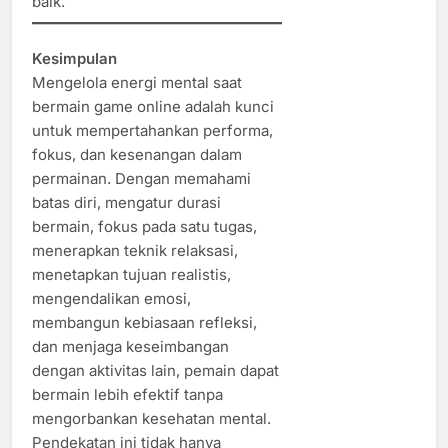
baik.
Kesimpulan
Mengelola energi mental saat
bermain game online adalah kunci
untuk mempertahankan performa,
fokus, dan kesenangan dalam
permainan. Dengan memahami
batas diri, mengatur durasi
bermain, fokus pada satu tugas,
menerapkan teknik relaksasi,
menetapkan tujuan realistis,
mengendalikan emosi,
membangun kebiasaan refleksi,
dan menjaga keseimbangan
dengan aktivitas lain, pemain dapat
bermain lebih efektif tanpa
mengorbankan kesehatan mental.
Pendekatan ini tidak hanya