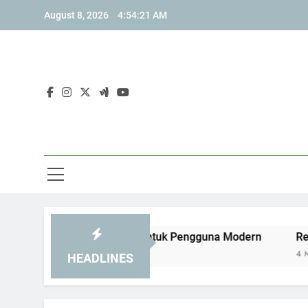
Skip
August 8, 2026
4:54:22 AM
to
content
TK 
Mendukung
an Akses Praktis untuk Pengguna Modern
Revolusi Game 
4 Months Ago
HEADLINES