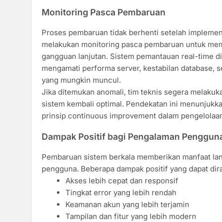
Monitoring Pasca Pembaruan
Proses pembaruan tidak berhenti setelah implemen
melakukan monitoring pasca pembaruan untuk mema
gangguan lanjutan. Sistem pemantauan real-time d
mengamati performa server, kestabilan database, se
yang mungkin muncul.
Jika ditemukan anomali, tim teknis segera melakuk
sistem kembali optimal. Pendekatan ini menunjukk
prinsip continuous improvement dalam pengelolaan 
Dampak Positif bagi Pengalaman Penggun
Pembaruan sistem berkala memberikan manfaat la
pengguna. Beberapa dampak positif yang dapat dira
Akses lebih cepat dan responsif
Tingkat error yang lebih rendah
Keamanan akun yang lebih terjamin
Tampilan dan fitur yang lebih modern