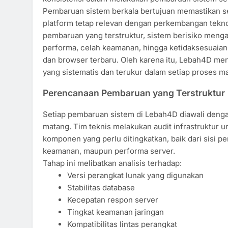
Pembaruan sistem berkala bertujuan memastikan 
platform tetap relevan dengan perkembangan tekno
pembaruan yang terstruktur, sistem berisiko meng
performa, celah keamanan, hingga ketidaksesuaia
dan browser terbaru. Oleh karena itu, Lebah4D m
yang sistematis dan terukur dalam setiap proses m
Perencanaan Pembaruan yang Terstruktur
Setiap pembaruan sistem di Lebah4D diawali deng
matang. Tim teknis melakukan audit infrastruktur u
komponen yang perlu ditingkatkan, baik dari sisi pe
keamanan, maupun performa server.
Tahap ini melibatkan analisis terhadap:
Versi perangkat lunak yang digunakan
Stabilitas database
Kecepatan respon server
Tingkat keamanan jaringan
Kompatibilitas lintas perangkat