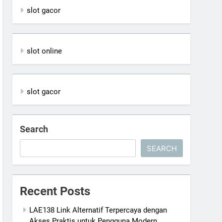
slot gacor
slot online
slot gacor
Search
SEARCH
Recent Posts
LAE138 Link Alternatif Terpercaya dengan
Akses Praktis untuk Pengguna Modern