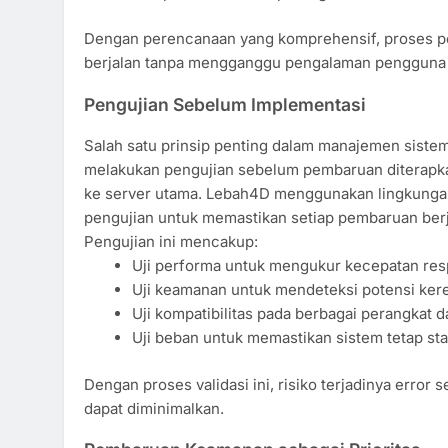
Dengan perencanaan yang komprehensif, proses 
berjalan tanpa mengganggu pengalaman pengguna s
Pengujian Sebelum Implementasi
Salah satu prinsip penting dalam manajemen siste
melakukan pengujian sebelum pembaruan diterapk
ke server utama. Lebah4D menggunakan lingkungan
pengujian untuk memastikan setiap pembaruan berja
Pengujian ini mencakup:
Uji performa untuk mengukur kecepatan re
Uji keamanan untuk mendeteksi potensi ker
Uji kompatibilitas pada berbagai perangkat d
Uji beban untuk memastikan sistem tetap stabi
Dengan proses validasi ini, risiko terjadinya error
dapat diminimalkan.