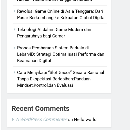
Revolusi Game Online di Asia Tenggara: Dari
Pasar Berkembang ke Kekuatan Global Digital
Teknologi AI dalam Game Modern dan
Pengaruhnya bagi Gamer
Proses Pembaruan Sistem Berkala di
Lebah4D: Strategi Optimalisasi Performa dan
Keamanan Digital
Cara Menyikapi “Slot Gacor” Secara Rasional
Tanpa Ekspektasi Berlebihan:Panduan
Mindset,Kontrol,dan Evaluasi
Recent Comments
A WordPress Commenter
on
Hello world!