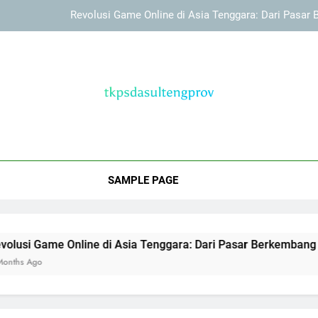
Revolusi Game Online di Asia Tenggara: Dari Pasar 
Teknologi AI dalam Gam
Proses Pembaruan Sistem Berkala di Lebah4D: Strategi Optim
LAE138 Link Alternatif Terpercaya denga
PSDAS Sulteng Prov
Revolusi Game Online di Asia Tenggara: Dari Pasar 
 Pendidikan Anak Usia Dini Di TK PSDAS Sulteng Prov.
Teknologi AI dalam Gam
SAMPLE PAGE
Proses Pembaruan Sistem Berkala di Lebah4D: Strategi Optim
Online di Asia Tenggara: Dari Pasar Berkembang ke Kekuatan G