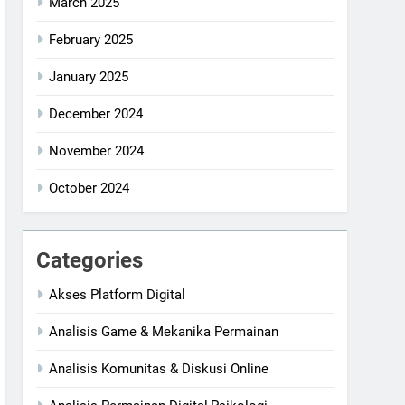
March 2025
February 2025
January 2025
December 2024
November 2024
October 2024
Categories
Akses Platform Digital
Analisis Game & Mekanika Permainan
Analisis Komunitas & Diskusi Online