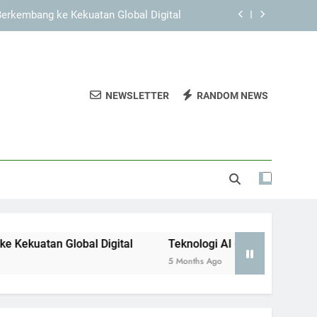
Berkembang ke Kekuatan Global Digital
e Modern dan Pengaruhnya bagi Gamer
alisasi Performa dan Keamanan Digital
NEWSLETTER
RANDOM NEWS
n Akses Praktis untuk Pengguna Modern
Berkembang ke Kekuatan Global Digital
e Modern dan Pengaruhnya bagi Gamer
alisasi Performa dan Keamanan Digital
lobal Digital
Teknologi AI dalam Game Modern dan Pe
5 Months Ago