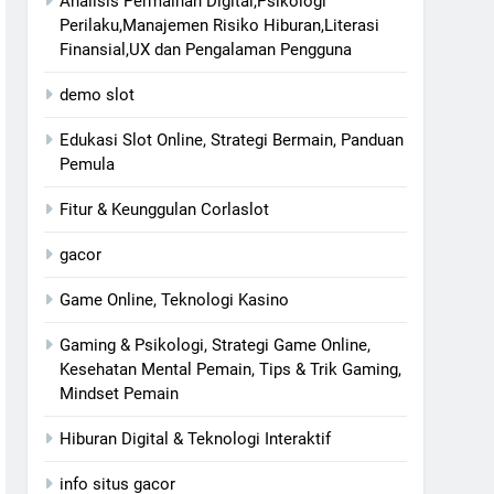
Analisis Permainan Digital,Psikologi
Perilaku,Manajemen Risiko Hiburan,Literasi
Finansial,UX dan Pengalaman Pengguna
demo slot
Edukasi Slot Online, Strategi Bermain, Panduan
Pemula
Fitur & Keunggulan Corlaslot
gacor
Game Online, Teknologi Kasino
Gaming & Psikologi, Strategi Game Online,
Kesehatan Mental Pemain, Tips & Trik Gaming,
Mindset Pemain
Hiburan Digital & Teknologi Interaktif
info situs gacor