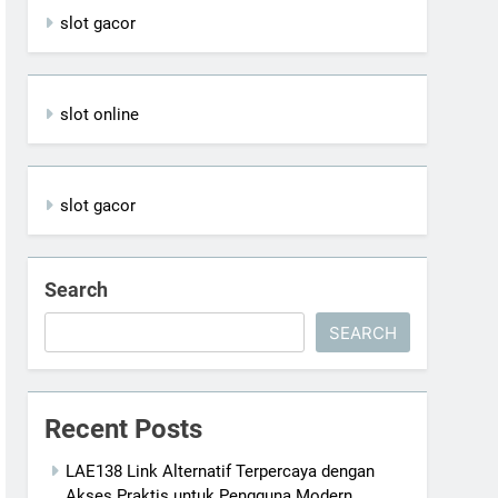
slot gacor
slot online
slot gacor
Search
SEARCH
Recent Posts
LAE138 Link Alternatif Terpercaya dengan
Akses Praktis untuk Pengguna Modern