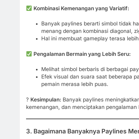
Kombinasi Kemenangan yang Variatif:
Banyak paylines berarti simbol tidak h
menang dengan kombinasi diagonal, zig
Hal ini membuat gameplay terasa lebih
Pengalaman Bermain yang Lebih Seru:
Melihat simbol berbaris di berbagai p
Efek visual dan suara saat beberapa
pemain merasa lebih puas.
?
Kesimpulan:
Banyak paylines meningkatkan
kemenangan, dan menciptakan pengalaman b
3. Bagaimana Banyaknya Paylines M