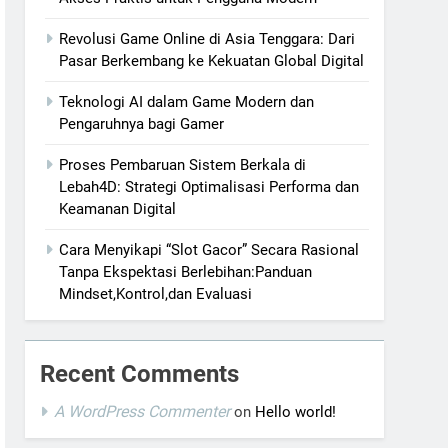
Revolusi Game Online di Asia Tenggara: Dari
Pasar Berkembang ke Kekuatan Global Digital
Teknologi AI dalam Game Modern dan
Pengaruhnya bagi Gamer
Proses Pembaruan Sistem Berkala di
Lebah4D: Strategi Optimalisasi Performa dan
Keamanan Digital
Cara Menyikapi “Slot Gacor” Secara Rasional
Tanpa Ekspektasi Berlebihan:Panduan
Mindset,Kontrol,dan Evaluasi
Recent Comments
A WordPress Commenter
on
Hello world!