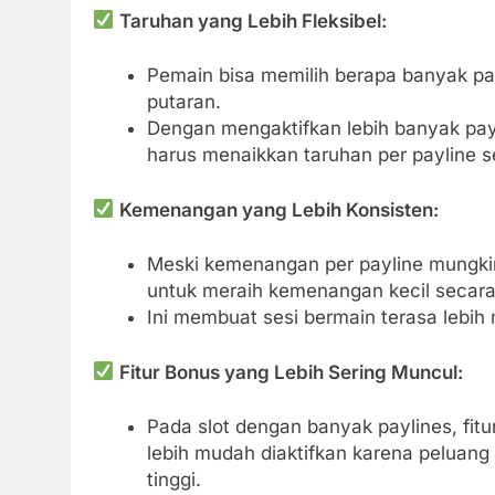
Taruhan yang Lebih Fleksibel:
Pemain bisa memilih berapa banyak pay
putaran.
Dengan mengaktifkan lebih banyak pa
harus menaikkan taruhan per payline se
Kemenangan yang Lebih Konsisten:
Meski kemenangan per payline mungki
untuk meraih kemenangan kecil secara
Ini membuat sesi bermain terasa leb
Fitur Bonus yang Lebih Sering Muncul:
Pada slot dengan banyak paylines, fitur-
lebih mudah diaktifkan karena peluang
tinggi.