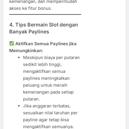
kemenangan, dan mempermudah
akses ke fitur bonus.
4. Tips Bermain Slot dengan
Banyak Paylines
Aktifkan Semua Paylines jika
Memungkinkan:
Meskipun biaya per putaran
sedikit lebih tinggi,
mengaktifkan semua
paylines meningkatkan
peluang untuk meraih
kemenangan pada setiap
putaran.
Jika anggaran terbatas,
sesuaikan nilai taruhan per
payline agar tetap bisa
mengaktifkan semuanya.