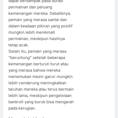
dapat berdampak pada durasi
permainan dan peluang
kemenangan mereka. Sebaliknya,
pemain yang merasa santai dan
dalam keadaan pikiran yang positif
mungkin lebih menikmati
permainan, meskipun hasilnya
tetap acak.
Selain itu, pemain yang merasa
“beruntung” setelah beberapa
kemenangan berturut-turut atau
yang merasa bahwa mereka
menemukan mesin gacor mungkin
lebih cenderung meningkatkan
taruhan mereka atau terus bermain
lebih lama, meskipun pengelolaan
bankroll yang buruk bisa mengarah
pada kerugian.