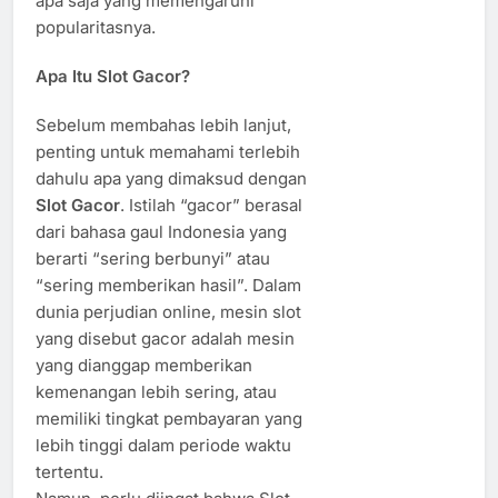
apa saja yang memengaruhi
popularitasnya.
Apa Itu Slot Gacor?
Sebelum membahas lebih lanjut,
penting untuk memahami terlebih
dahulu apa yang dimaksud dengan
Slot Gacor
. Istilah “gacor” berasal
dari bahasa gaul Indonesia yang
berarti “sering berbunyi” atau
“sering memberikan hasil”. Dalam
dunia perjudian online, mesin slot
yang disebut gacor adalah mesin
yang dianggap memberikan
kemenangan lebih sering, atau
memiliki tingkat pembayaran yang
lebih tinggi dalam periode waktu
tertentu.