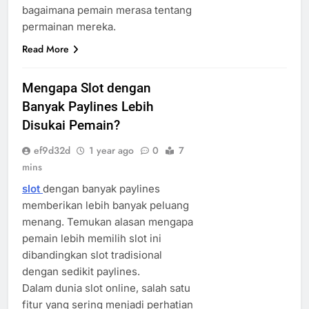
bagaimana pemain merasa tentang
permainan mereka.
Read More
Mengapa Slot dengan
Banyak Paylines Lebih
Disukai Pemain?
ef9d32d
1 year ago
0
7
mins
slot
dengan banyak paylines
memberikan lebih banyak peluang
menang. Temukan alasan mengapa
pemain lebih memilih slot ini
dibandingkan slot tradisional
dengan sedikit paylines.
Dalam dunia slot online, salah satu
fitur yang sering menjadi perhatian