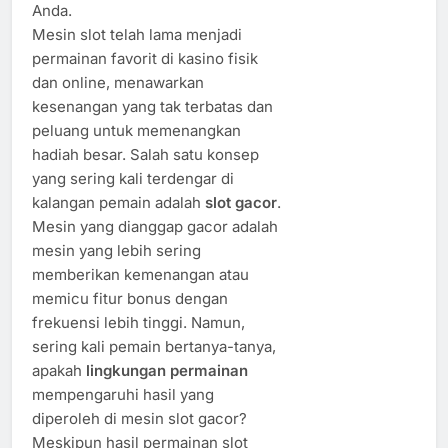
Anda.
Mesin slot telah lama menjadi
permainan favorit di kasino fisik
dan online, menawarkan
kesenangan yang tak terbatas dan
peluang untuk memenangkan
hadiah besar. Salah satu konsep
yang sering kali terdengar di
kalangan pemain adalah
slot gacor
.
Mesin yang dianggap gacor adalah
mesin yang lebih sering
memberikan kemenangan atau
memicu fitur bonus dengan
frekuensi lebih tinggi. Namun,
sering kali pemain bertanya-tanya,
apakah
lingkungan permainan
mempengaruhi hasil yang
diperoleh di mesin slot gacor?
Meskipun hasil permainan slot