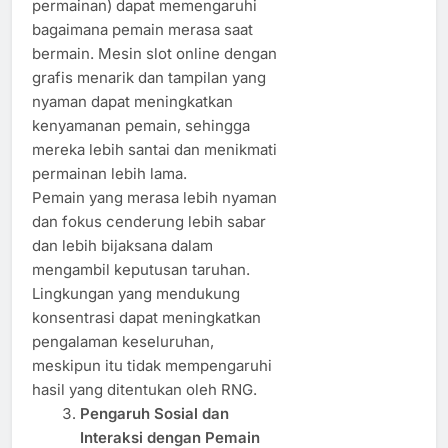
permainan) dapat memengaruhi
bagaimana pemain merasa saat
bermain. Mesin slot online dengan
grafis menarik dan tampilan yang
nyaman dapat meningkatkan
kenyamanan pemain, sehingga
mereka lebih santai dan menikmati
permainan lebih lama.
Pemain yang merasa lebih nyaman
dan fokus cenderung lebih sabar
dan lebih bijaksana dalam
mengambil keputusan taruhan.
Lingkungan yang mendukung
konsentrasi dapat meningkatkan
pengalaman keseluruhan,
meskipun itu tidak mempengaruhi
hasil yang ditentukan oleh RNG.
Pengaruh Sosial dan
Interaksi dengan Pemain