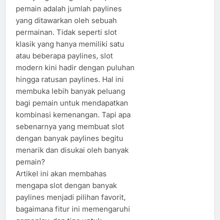
pemain adalah jumlah paylines
yang ditawarkan oleh sebuah
permainan. Tidak seperti slot
klasik yang hanya memiliki satu
atau beberapa paylines, slot
modern kini hadir dengan puluhan
hingga ratusan paylines. Hal ini
membuka lebih banyak peluang
bagi pemain untuk mendapatkan
kombinasi kemenangan. Tapi apa
sebenarnya yang membuat slot
dengan banyak paylines begitu
menarik dan disukai oleh banyak
pemain?
Artikel ini akan membahas
mengapa slot dengan banyak
paylines menjadi pilihan favorit,
bagaimana fitur ini memengaruhi