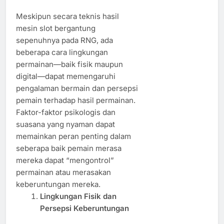
Meskipun secara teknis hasil
mesin slot bergantung
sepenuhnya pada RNG, ada
beberapa cara lingkungan
permainan—baik fisik maupun
digital—dapat memengaruhi
pengalaman bermain dan persepsi
pemain terhadap hasil permainan.
Faktor-faktor psikologis dan
suasana yang nyaman dapat
memainkan peran penting dalam
seberapa baik pemain merasa
mereka dapat “mengontrol”
permainan atau merasakan
keberuntungan mereka.
Lingkungan Fisik dan
Persepsi Keberuntungan