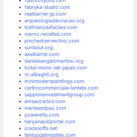
flavorcityoils.com
fabryka-studio.com
realbarrier-jp.com
arqueologiadacriacao.org
tusfinanzasfaciles.com
maroc-recettes.com
pinchednerveclinic.com
sunisout.org
axelbarrel.com
danieleangelomartino.org
todai-mono-lab-japan.com
m-albaghli.org
minimodernpaintings.com
centrocommerciale-lentate.com
sapphireinvestmentgroup.com
emsaocarlos.com
merleandpaz.com
poweretty.com
haryanajobportal.com
cracksofts.net
tentopdatingsites.com