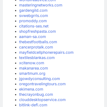
masteringnetworks.com
gardengild.com
svwebgrrls.com
promoddy.com
citations-ses.net
shopfreshpasta.com
aaman-sa.com
thebestfootballs.com
cancerprotalk.com
mayfieldcellphonerepairs.com
textilesblankas.com
xcitenow.com
makanarea.com
smartmum.org
jgowdyconsulting.com
oregontravelingtours.com
ekimena.com
thecrayonbug.com
clouddesktopservice.com
bitlink-defi.com