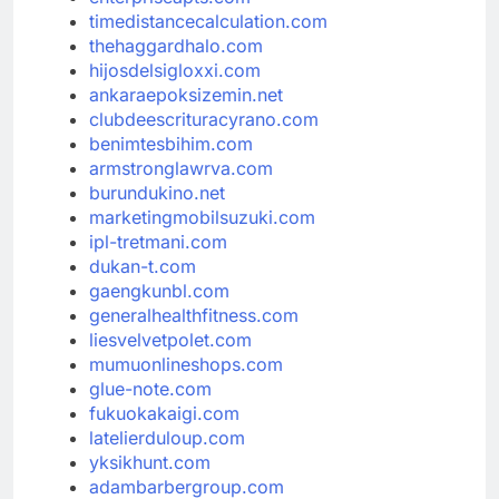
timedistancecalculation.com
thehaggardhalo.com
hijosdelsigloxxi.com
ankaraepoksizemin.net
clubdeescrituracyrano.com
benimtesbihim.com
armstronglawrva.com
burundukino.net
marketingmobilsuzuki.com
ipl-tretmani.com
dukan-t.com
gaengkunbl.com
generalhealthfitness.com
liesvelvetpolet.com
mumuonlineshops.com
glue-note.com
fukuokakaigi.com
latelierduloup.com
yksikhunt.com
adambarbergroup.com