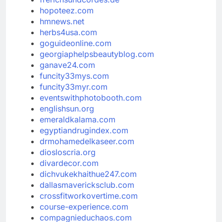
hopoteez.com
hmnews.net
herbs4usa.com
goguideonline.com
georgiaphelpsbeautyblog.com
ganave24.com
funcity33mys.com
funcity33myr.com
eventswithphotobooth.com
englishsun.org
emeraldkalama.com
egyptiandrugindex.com
drmohamedelkaseer.com
diosloscria.org
divardecor.com
dichvukekhaithue247.com
dallasmavericksclub.com
crossfitworkovertime.com
course-experience.com
compagnieduchaos.com